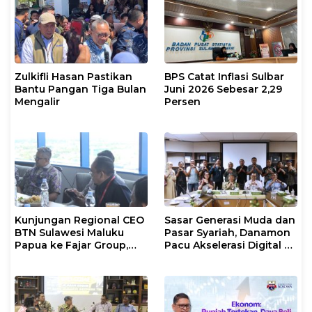
Zulkifli Hasan Pastikan
BPS Catat Inflasi Sulbar
Bantu Pangan Tiga Bulan
Juni 2026 Sebesar 2,29
Mengalir
Persen
Kunjungan Regional CEO
Sasar Generasi Muda dan
BTN Sulawesi Maluku
Pasar Syariah, Danamon
Papua ke Fajar Group,
Pacu Akselerasi Digital di
Bahas Kerjasama Hingga
Sulawesi Selatan
Nonton Bareng Piala
Dunia