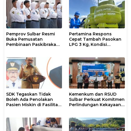
Pemprov Sulbar Resmi
Pertamina Respons
Buka Pemusatan
Cepat Tambah Pasokan
Pembinaan Paskibraka
LPG 3 Kg, Kondisi
2026
Penyaluran di Sulsel
Berlangsung Kondusif
SDK Tegaskan Tidak
Kemenkum dan RSUD
Boleh Ada Penolakan
Sulbar Perkuat Komitmen
Pasien Miskin di Fasilitas
Perlindungan Kekayaan
Pelayanan Kesehatan
Intelektual