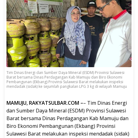
Tim Dinas Energi dan Sumber Daya Mineral (ESDM) Provinsi Sulawesi
Barat bersama Dinas Perdagangan Kab Mamuju dan Biro Ekonomi
Pembangunan (Ekbang) Provinsi Sulawesi Barat melakukan inspeksi
mendadak (sidak) ke sejumlah pangkalan LPG 3 kg di wilayah Mamuju
MAMUJU, RAKYATSULBAR.COM –
– Tim Dinas Energi
dan Sumber Daya Mineral (ESDM) Provinsi Sulawesi
Barat bersama Dinas Perdagangan Kab Mamuju dan
Biro Ekonomi Pembangunan (Ekbang) Provinsi
Sulawesi Barat melakukan inspeksi mendadak (sidak)