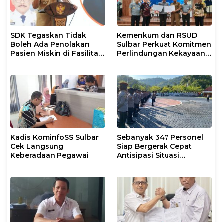
SDK Tegaskan Tidak
Kemenkum dan RSUD
Boleh Ada Penolakan
Sulbar Perkuat Komitmen
Pasien Miskin di Fasilitas
Perlindungan Kekayaan
Pelayanan Kesehatan
Intelektual
Kadis KominfoSS Sulbar
Sebanyak 347 Personel
Cek Langsung
Siap Bergerak Cepat
Keberadaan Pegawai
Antisipasi Situasi
Kamtibmas di Sulbar