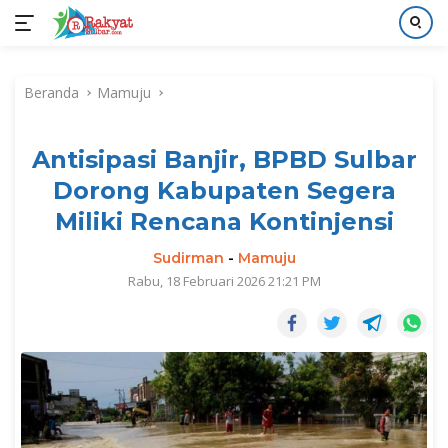
Langsung
ke
Beranda
Mamuju
konten
Antisipasi Banjir, BPBD Sulbar
Dorong Kabupaten Segera
Miliki Rencana Kontinjensi
Sudirman
-
Mamuju
Rabu, 18 Februari 2026 21:21 PM