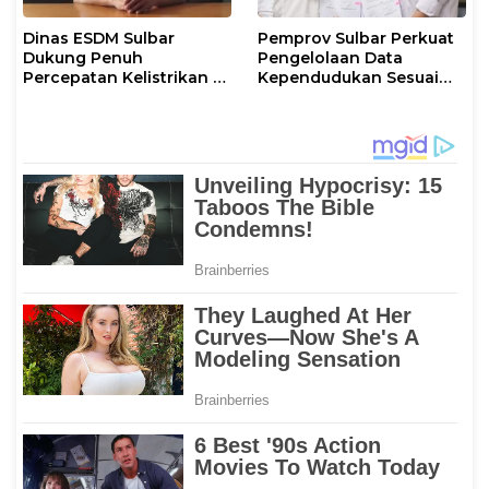
Dinas ESDM Sulbar
Pemprov Sulbar Perkuat
Dukung Penuh
Pengelolaan Data
Percepatan Kelistrikan di
Kependudukan Sesuai
WP Pesisir Barat Pulau
Permendagri 17 Tahun
Karampuang
2023