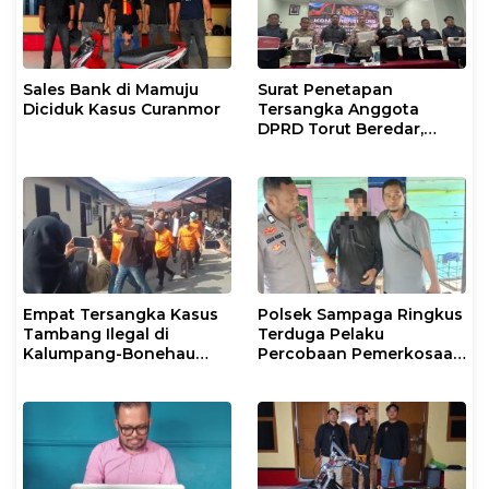
Sales Bank di Mamuju
Surat Penetapan
Diciduk Kasus Curanmor
Tersangka Anggota
DPRD Torut Beredar,
Polresta Mamuju
Tegaskan Masih
Berstatus Saksi
Empat Tersangka Kasus
Polsek Sampaga Ringkus
Tambang Ilegal di
Terduga Pelaku
Kalumpang-Bonehau
Percobaan Pemerkosaan
Resmi Ditahan Polresta
Anak Tiri
Mamuju