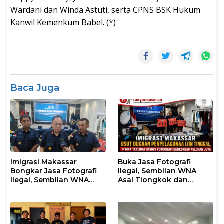
Wardani dan Winda Astuti, serta CPNS BSK Hukum
Kanwil Kemenkum Babel. (*)
Baca Juga
Imigrasi Makassar
Buka Jasa Fotografi
Bongkar Jasa Fotografi
Ilegal, Sembilan WNA
Ilegal, Sembilan WNA
Asal Tiongkok dan
Ditangkap Diduga
Malaysia Diamankan
Salahgunakan Izin
Petugas Imigrasi
Tinggal
Makassar