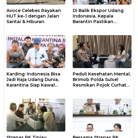
Avoce Celebes Rayakan
Di Balik Ekspor Udang
HUT ke-1 dengan Jalan
Indonesia, Kepala
Santai & Hiburan
Barantin Pastikan
Layanan Karantina
Berjalan Optimal
Karding: Indonesia Bisa
Peduli Kesehatan Mental,
Jadi Raja Udang Dunia,
Brimob Polda Sulsel
Karantina Siap Kawal
Resmikan Pojok Curhat
Ekspor
dengan Layanan
Psikolog dan Psikiater
Stranas PK Tinjau
Bersama Stranas PK,