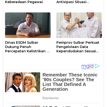
Keberadaan Pegawai
Antisipasi Situasi
Kamtibmas di Sulbar
Dinas ESDM Sulbar
Pemprov Sulbar Perkuat
Dukung Penuh
Pengelolaan Data
Percepatan Kelistrikan di
Kependudukan Sesuai
WP Pesisir Barat Pulau
Permendagri 17 Tahun
Karampuang
2023