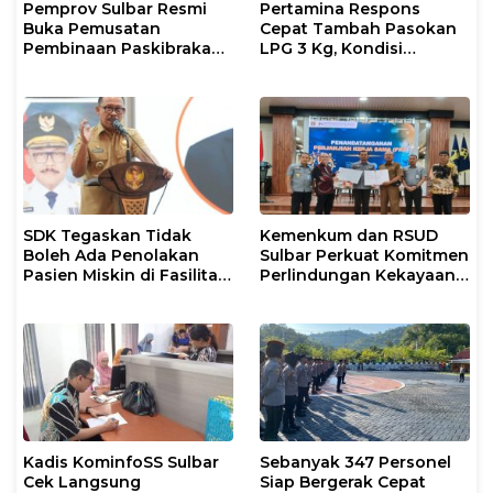
Pemprov Sulbar Resmi
Pertamina Respons
Buka Pemusatan
Cepat Tambah Pasokan
Pembinaan Paskibraka
LPG 3 Kg, Kondisi
2026
Penyaluran di Sulsel
Berlangsung Kondusif
SDK Tegaskan Tidak
Kemenkum dan RSUD
Boleh Ada Penolakan
Sulbar Perkuat Komitmen
Pasien Miskin di Fasilitas
Perlindungan Kekayaan
Pelayanan Kesehatan
Intelektual
Kadis KominfoSS Sulbar
Sebanyak 347 Personel
Cek Langsung
Siap Bergerak Cepat