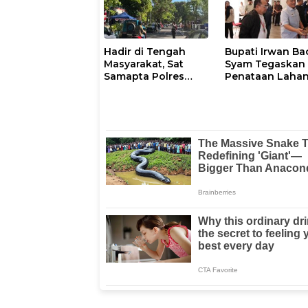
Hadir di Tengah
Bupati Irwan Ba
Masyarakat, Sat
Syam Tegaskan
Samapta Polres
Penataan Laha
Parepare
Laoli Bukan Konf
Gencarkan Patroli
Agraria
Pagi