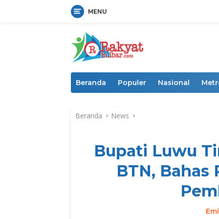
MENU
Langsung
ke
konten
Beranda
Populer
Nasional
Metr
Beranda
News
Bupati Luwu Ti
BTN, Bahas 
Pem
Emi