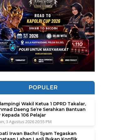
POPULER
dampingi Wakil Ketua 1 DPRD Takalar,
hmad Daeng Se’re Serahkan Bantuan
P Kepada 106 Pelajar
in, 3 Agustus 2026 20:55 PM
pati Irwan Bachri Syam Tegaskan
nataan Lahan Laoli Bukan Konflik