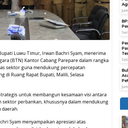
Ag
Jum
BPS
Pe
Sen
Pe
Pa
ati Luwu Timur, Irwan Bachri Syam, menerima
Ter
Sel
egara (BTN) Kantor Cabang Parepare dalam rangka
ntas sektor guna mendukung percepatan
Bu
di Ruang Rapat Bupati, Malili, Selasa
As
Pe
Jum
strategis untuk membangun kesamaan visi antara
n sektor perbankan, khususnya dalam mendukung
 daerah.
achri Syam menyampaikan apresiasi atas