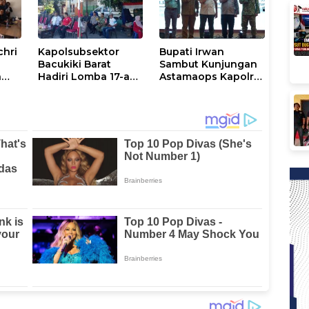
chri
Kapolsubsektor
Bupati Irwan
Bacukiki Barat
Sambut Kunjungan
n
Hadiri Lomba 17-an
Astamaops Kapolri
lik
di Galung Maloang,
dan Pangdam
Ajak Warga Jaga
XIV/Hasanuddin di
Kamtibmas
Luwu Timur