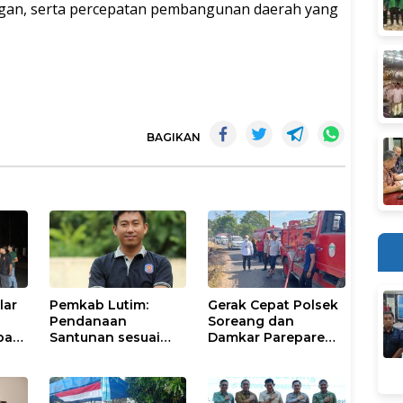
angan, serta percepatan pembangunan daerah yang
BAGIKAN
lar
Pemkab Lutim:
Gerak Cepat Polsek
Pendanaan
Soreang dan
pasi
Santunan sesuai
Damkar Parepare
nan
Aturan dan
Atasi Kebakaran
Prosedur Resmi
Lahan