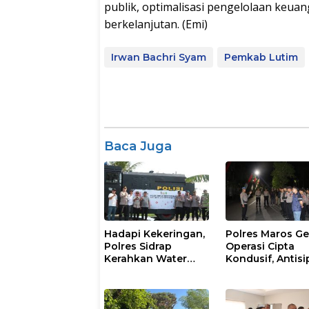
publik, optimalisasi pengelolaan keu
berkelanjutan. (Emi)
Irwan Bachri Syam
Pemkab Lutim
Baca Juga
Hadapi Kekeringan,
Polres Maros Ge
Polres Sidrap
Operasi Cipta
Kerahkan Water
Kondusif, Antisi
Cannon Bantu
Kejahatan Jala
Petani
dan Penyakit
Masyarakat