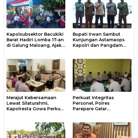
Kapolsubsektor Bacukiki
Bupati Irwan Sambut
Barat Hadiri Lomba 17-an
Kunjungan Astamaops
di Galung Maloang, Ajak
Kapolri dan Pangdam
Warga Jaga Kamtibmas
XIV/Hasanuddin di Luwu
Timur
Merajut Kebersamaan
Perkuat Integritas
Lewat Silaturahmi,
Personel, Polres
Kapolresta Gowa Perkuat
Parepare Gelar
Sinergi dengan Tokoh
Pembinaan Rohani dan
Masyarakat
Mental