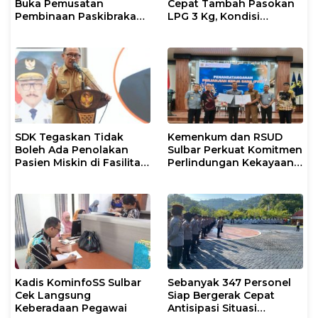
Buka Pemusatan
Cepat Tambah Pasokan
Pembinaan Paskibraka
LPG 3 Kg, Kondisi
2026
Penyaluran di Sulsel
Berlangsung Kondusif
SDK Tegaskan Tidak
Kemenkum dan RSUD
Boleh Ada Penolakan
Sulbar Perkuat Komitmen
Pasien Miskin di Fasilitas
Perlindungan Kekayaan
Pelayanan Kesehatan
Intelektual
Kadis KominfoSS Sulbar
Sebanyak 347 Personel
Cek Langsung
Siap Bergerak Cepat
Keberadaan Pegawai
Antisipasi Situasi