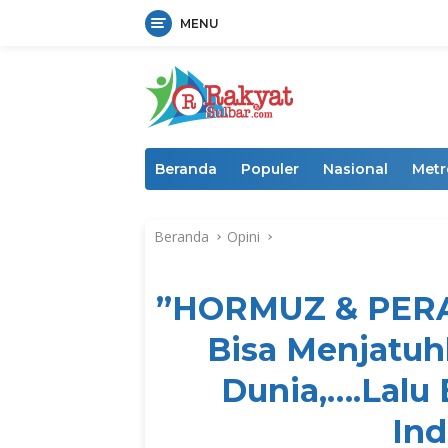
MENU
Langsung
ke
konten
Beranda
Populer
Nasional
Metr
Beranda
Opini
”HORMUZ & PERAN
Bisa Menjatuh
Dunia,….Lalu
Ind