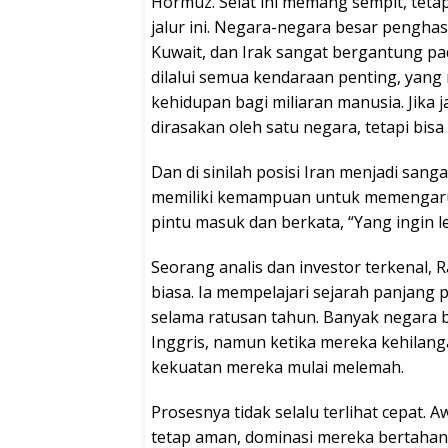
Hormuz. Selat ini memang sempit, tetap
jalur ini. Negara-negara besar penghasi
Kuwait, dan Irak sangat bergantung pa
dilalui semua kendaraan penting, yang 
kehidupan bagi miliaran manusia. Jika 
dirasakan oleh satu negara, tetapi bi
Dan di sinilah posisi Iran menjadi sangat
memiliki kemampuan untuk memengaruhi
pintu masuk dan berkata, “Yang ingin l
Seorang analis dan investor terkenal, R
biasa. Ia mempelajari sejarah panjan
selama ratusan tahun. Banyak negara be
Inggris, namun ketika mereka kehilang
kekuatan mereka mulai melemah.
Prosesnya tidak selalu terlihat cepat. Aw
tetap aman, dominasi mereka bertahan.