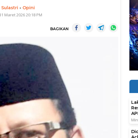
 Sulastri
-
Opini
31 Maret 2026 20:18 PM
BAGIKAN
La
Re
AP
Min
Di
Ac