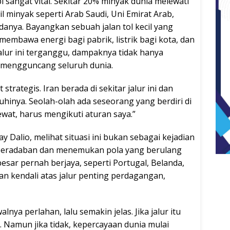
i sangat vital. Sekitar 20% minyak dunia melewati
l minyak seperti Arab Saudi, Uni Emirat Arab,
danya. Bayangkan sebuah jalan tol kecil yang
membawa energi bagi pabrik, listrik bagi kota, dan
jalur ini terganggu, dampaknya tidak hanya
sa mengguncang seluruh dunia.
 strategis. Iran berada di sekitar jalur ini dan
nya. Seolah-olah ada seseorang yang berdiri di
ewat, harus mengikuti aturan saya.”
ay Dalio, melihat situasi ini bukan sebagai kejadian
g peradaban dan menemukan pola yang berulang
sar pernah berjaya, seperti Portugal, Belanda,
an kendali atas jalur penting perdagangan,
alnya perlahan, lalu semakin jelas. Jika jalur itu
 Namun jika tidak, kepercayaan dunia mulai