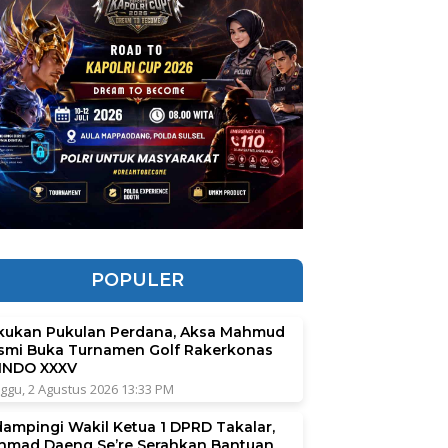
POPULER
kukan Pukulan Perdana, Aksa Mahmud
smi Buka Turnamen Golf Rakerkonas
INDO XXXV
ggu, 2 Agustus 2026 13:33 PM
dampingi Wakil Ketua 1 DPRD Takalar,
hmad Daeng Se’re Serahkan Bantuan