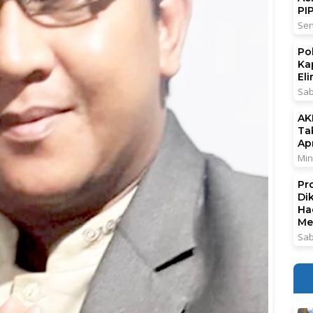
PI
Sen
Po
Ka
El
Sab
AK
Ta
Ap
Min
Pr
Di
Ha
Me
Sab