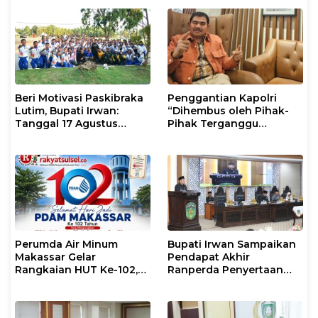
Masyarakat
Mental
Beri Motivasi Paskibraka
Penggantian Kapolri
Lutim, Bupati Irwan:
“Dihembus oleh Pihak-
Tanggal 17 Agustus
Pihak Terganggu
Kalian Jadi Perhatian
Kenyamanannya”
Perumda Air Minum
Bupati Irwan Sampaikan
Makassar Gelar
Pendapat Akhir
Rangkaian HUT Ke-102,
Ranperda Penyertaan
Perkuat Komitmen
Modal Perumdam
Layani Masyarakat
Waemami