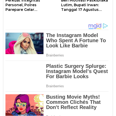
Perkuat Integritas
Beri Motivasi Paskibraka
Personel, Polres
Lutim, Bupati Irwan:
Parepare Gelar
Tanggal 17 Agustus
Pembinaan Rohani dan
Kalian Jadi Perhatian
Mental