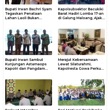
Bupati Irwan Bachri Syam
Kapolsubsektor Bacukiki
Tegaskan Penataan
Barat Hadiri Lomba 17-an
Lahan Laoli Bukan
di Galung Maloang, Ajak
Konflik Agraria
Warga Jaga Kamtibmas
Bupati Irwan Sambut
Merajut Kebersamaan
Kunjungan Astamaops
Lewat Silaturahmi,
Kapolri dan Pangdam
Kapolresta Gowa Perkuat
XIV/Hasanuddin di Luwu
Sinergi dengan Tokoh
Timur
Masyarakat