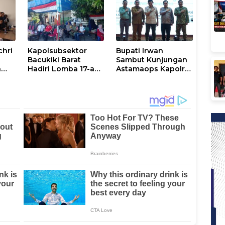
chri
Kapolsubsektor
Bupati Irwan
Bacukiki Barat
Sambut Kunjungan
n
Hadiri Lomba 17-an
Astamaops Kapolri
lik
di Galung Maloang,
dan Pangdam
Ajak Warga Jaga
XIV/Hasanuddin di
Kamtibmas
Luwu Timur