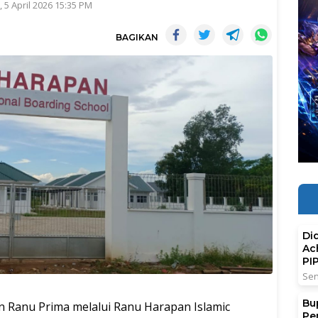
 5 April 2026 15:35 PM
BAGIKAN
Di
Ac
PI
Sen
Bu
Ranu Prima melalui Ranu Harapan Islamic
Pe