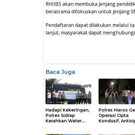
RHIIBS akan membuka jenjang pendidi
berasrama difokuskan untuk jenjang S
Pendaftaran dapat dilakukan melalui ta
lanjut, masyarakat dapat menghubungi
Baca Juga
Hadapi Kekeringan,
Polres Maros Ge
Polres Sidrap
Operasi Cipta
Kerahkan Water
Kondusif, Antisi
Cannon Bantu
Kejahatan Jala
Petani
dan Penyakit