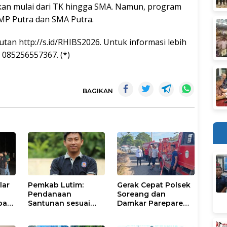
kan mulai dari TK hingga SMA. Namun, program
MP Putra dan SMA Putra.
utan http://s.id/RHIBS2026. Untuk informasi lebih
 085256557367. (*)
BAGIKAN
lar
Pemkab Lutim:
Gerak Cepat Polsek
Pendanaan
Soreang dan
pasi
Santunan sesuai
Damkar Parepare
nan
Aturan dan
Atasi Kebakaran
Prosedur Resmi
Lahan