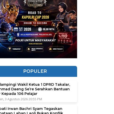
POPULER
dampingi Wakil Ketua 1 DPRD Takalar,
hmad Daeng Se’re Serahkan Bantuan
P Kepada 106 Pelajar
in, 3 Agustus 2026 20:55 PM
pati Irwan Bachri Syam Tegaskan
nataan Lahan Laoli Bukan Konflik