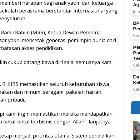
) memberi harapan bagi anak yatim dan keluarga
Ag
kolah berasrama berstandar internasional yang
Jum
menyeluruh.
BPS
Pe
d Ramli Rahim (MRR), Ketua Dewan Pembina
Sen
ar yakni mencetak generasi pemimpin dunia dari
Pe
rbatasan akses pendidikan.
Pa
Ter
skin cukup datang bawa diri saja, semuanya kami
Sel
Da
Ke
i. RHIIBS memastikan seluruh kebutuhan siswa
Sel
 makan dan minum, seragam, pakaian harian,
an pribadi.
 tapi kami ingin memastikan mereka mendapatkan
i betul-betul berbisnis dengan Allah,” lanjutnya.
 tetap menjadi prioritas utama. Sistem pendidikan