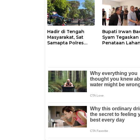
Masyarakat
Hadir di Tengah
Bupati Irwan Ba
Masyarakat, Sat
Syam Tegaskan
Samapta Polres
Penataan Laha
Parepare
Laoli Bukan Konf
Gencarkan Patroli
Agraria
Pagi