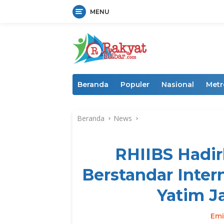
MENU
Langsung
ke
konten
Beranda
Populer
Nasional
Metr
Beranda
News
RHIIBS Hadir
Berstandar Inter
Yatim J
Emi