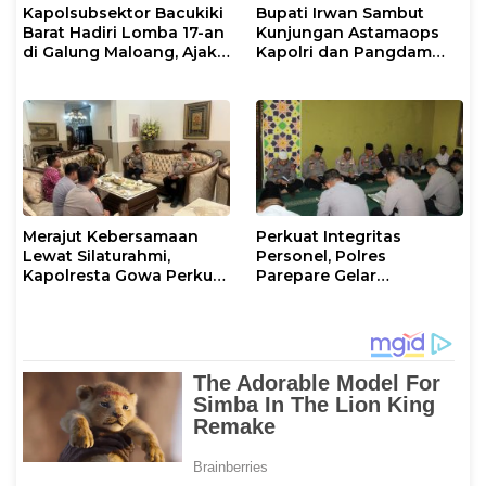
Kapolsubsektor Bacukiki
Bupati Irwan Sambut
Barat Hadiri Lomba 17-an
Kunjungan Astamaops
di Galung Maloang, Ajak
Kapolri dan Pangdam
Warga Jaga Kamtibmas
XIV/Hasanuddin di Luwu
Timur
Merajut Kebersamaan
Perkuat Integritas
Lewat Silaturahmi,
Personel, Polres
Kapolresta Gowa Perkuat
Parepare Gelar
Sinergi dengan Tokoh
Pembinaan Rohani dan
Masyarakat
Mental