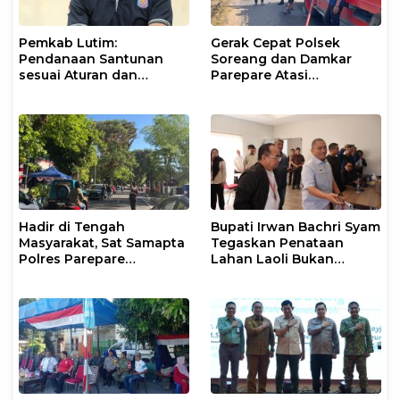
Pemkab Lutim:
Gerak Cepat Polsek
Pendanaan Santunan
Soreang dan Damkar
sesuai Aturan dan
Parepare Atasi
Prosedur Resmi
Kebakaran Lahan
Hadir di Tengah
Bupati Irwan Bachri Syam
Masyarakat, Sat Samapta
Tegaskan Penataan
Polres Parepare
Lahan Laoli Bukan
Gencarkan Patroli Pagi
Konflik Agraria