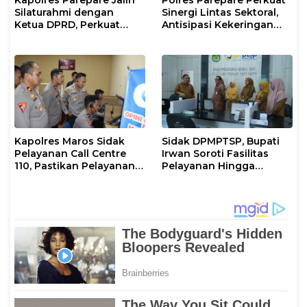
Kapolres Parepare Jalin
Polres Parepare Perkuat
Silaturahmi dengan
Sinergi Lintas Sektoral,
Ketua DPRD, Perkuat
Antisipasi Kekeringan
Sinergi Jaga Kamtibmas
dan Karhutla
Kapolres Maros Sidak
Sidak DPMPTSP, Bupati
Pelayanan Call Centre
Irwan Soroti Fasilitas
110, Pastikan Pelayanan
Pelayanan Hingga
Sigap Dan Humanis
Ancam Sanksi Pelaku
Usaha