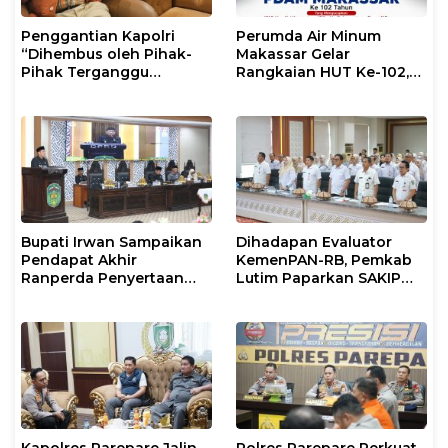
Penggantian Kapolri
Perumda Air Minum
“Dihembus oleh Pihak-
Makassar Gelar
Pihak Terganggu
Rangkaian HUT Ke-102,
Kenyamanannya”
Perkuat Komitmen
Layani Masyarakat
Bupati Irwan Sampaikan
Dihadapan Evaluator
Pendapat Akhir
KemenPAN-RB, Pemkab
Ranperda Penyertaan
Lutim Paparkan SAKIP
Modal Perumdam
dan Capaian Kinerja
Waemami