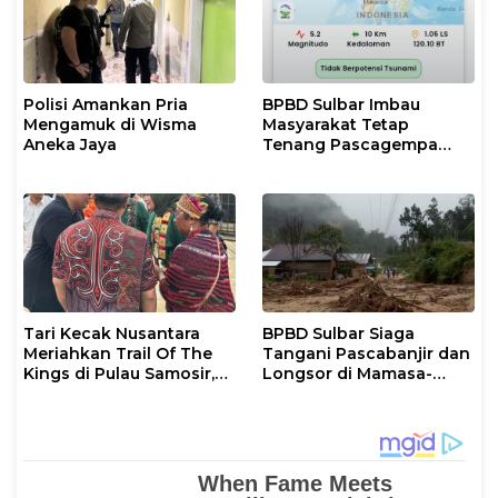
Polisi Amankan Pria
BPBD Sulbar Imbau
Mengamuk di Wisma
Masyarakat Tetap
Aneka Jaya
Tenang Pascagempa
M6,7 di Palu
Tari Kecak Nusantara
BPBD Sulbar Siaga
Meriahkan Trail Of The
Tangani Pascabanjir dan
Kings di Pulau Samosir,
Longsor di Mamasa-
Sulawesi Barat Perankan
Polman
Dewi Shinta