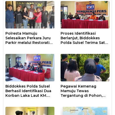
Polresta Mamuju
Proses Identifikasi
Selesaikan Perkara Juru
Berlanjut, Biddokkes
Parkir melalui Restorative
Polda Sulsel Terima Satu
Justice
Jenazah Korban Laka
Laut KM Nurul Salsa
Biddokkes Polda Sulsel
Pegawai Kemenag
Berhasil Identifikasi Dua
Mamuju Tewas
Korban Laka Laut KM.
Tergantung di Pohon,
Nurul Salsa
Polisi Lakukan Olah TKP
dan Evakuasi