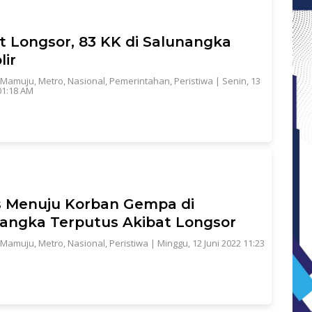
t Longsor, 83 KK di Salunangka
lir
Mamuju
,
Metro
,
Nasional
,
Pemerintahan
,
Peristiwa
|
Senin, 13
01:18 AM
 Menuju Korban Gempa di
angka Terputus Akibat Longsor
Mamuju
,
Metro
,
Nasional
,
Peristiwa
|
Minggu, 12 Juni 2022 11:23