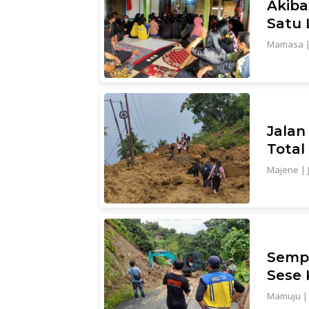
Akiba
Satu 
Mamasa
Jala
Total
Majene
|
Sempa
Sese 
Mamuju