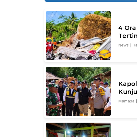
4 Ora
Terti
News
|
Ra
Kapol
Kunju
Mamasa