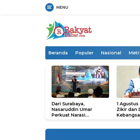
MENU
Langsung
ke
konten
Beranda
Populer
Nasional
Metr
Dari Surabaya,
1 Agustus
Nasaruddin Umar
Zikir dan
Perkuat Narasi
Kebangsa
Persatuan dan
untuk U
Kepemimpinan Umat