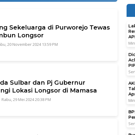
La
ng Sekeluarga di Purworejo Tewas
Re
mbun Longsor
AP
Min
bu, 20 November 2024 13:59 PM
Di
Ac
PI
Sen
da Sulbar dan Pj Gubernur
AK
Ta
ngi Lokasi Longsor di Mamasa
Ap
|
Rabu, 29 Mei 2024 20:38 PM
Min
BPS
Pe
Sen
Bu