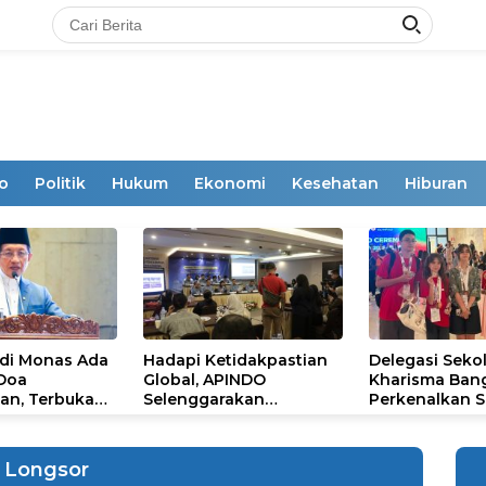
o
Politik
Hukum
Ekonomi
Kesehatan
Hiburan
 di Monas Ada
Hadapi Ketidakpastian
Delegasi Seko
 Doa
Global, APINDO
Kharisma Ban
an, Terbuka
Selenggarakan
Perkenalkan S
mum
Rakerkonas ke-35
Ikon Budaya Su
Rumuskan Agenda
Ajang Internat
Ketahanan Ekonomi
STEAM Olympi
Longsor
Nasional
di Roma