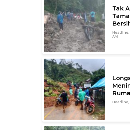
Tak A
Tama
Bersi
Headline
,
AM
Longs
Meni
Ruma
Headline
,