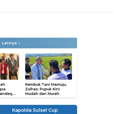
Lainnya
lah
Rembuk Tani Mamuju,
gsa
Zulhas: Pupuk Kini
andeq,
Mudah dan Murah
lbar di
ional
ad 2026
Kapolda Sulsel Cup