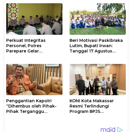
Timur
Masyarakat
Perkuat Integritas
Beri Motivasi Paskibraka
Personel, Polres
Lutim, Bupati Irwan:
Parepare Gelar
Tanggal 17 Agustus
Pembinaan Rohani dan
Kalian Jadi Perhatian
Mental
Penggantian Kapolri
KONI Kota Makassar
“Dihembus oleh Pihak-
Resmi Terlindungi
Pihak Terganggu
Program BPJS
Kenyamanannya”
Ketenagakerjaan