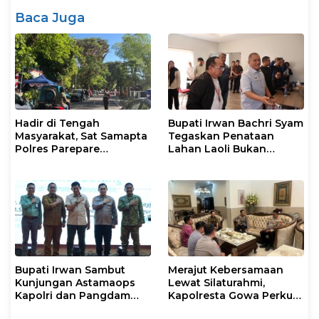
Baca Juga
Hadir di Tengah
Bupati Irwan Bachri Syam
Masyarakat, Sat Samapta
Tegaskan Penataan
Polres Parepare
Lahan Laoli Bukan
Gencarkan Patroli Pagi
Konflik Agraria
Bupati Irwan Sambut
Merajut Kebersamaan
Kunjungan Astamaops
Lewat Silaturahmi,
Kapolri dan Pangdam
Kapolresta Gowa Perkuat
XIV/Hasanuddin di Luwu
Sinergi dengan Tokoh