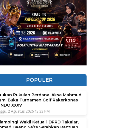
POPULER
kukan Pukulan Perdana, Aksa Mahmud
smi Buka Turnamen Golf Rakerkonas
INDO XXXV
ggu, 2 Agustus 2026 13:33 PM
dampingi Wakil Ketua 1 DPRD Takalar,
hmad Daeng Se’re Serahkan Bantuan