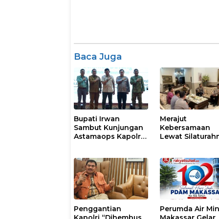
Baca Juga
Bupati Irwan
Merajut
Sambut Kunjungan
Kebersamaan
Astamaops Kapolri
Lewat Silaturah
dan Pangdam
Kapolresta Gow
XIV/Hasanuddin di
Perkuat Sinergi
Luwu Timur
dengan Tokoh
Masyarakat
Penggantian
Perumda Air Mi
Kapolri “Dihembus
Makassar Gelar