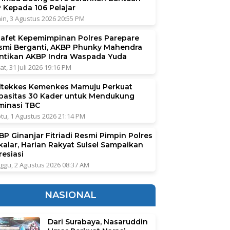
P Kepada 106 Pelajar
in, 3 Agustus 2026 20:55 PM
tafet Kepemimpinan Polres Parepare
smi Berganti, AKBP Phunky Mahendra
ntikan AKBP Indra Waspada Yuda
at, 31 Juli 2026 19:16 PM
ltekkes Kemenkes Mamuju Perkuat
pasitas 30 Kader untuk Mendukung
iminasi TBC
tu, 1 Agustus 2026 21:14 PM
BP Ginanjar Fitriadi Resmi Pimpin Polres
kalar, Harian Rakyat Sulsel Sampaikan
resiasi
ggu, 2 Agustus 2026 08:37 AM
NASIONAL
Dari Surabaya, Nasaruddin