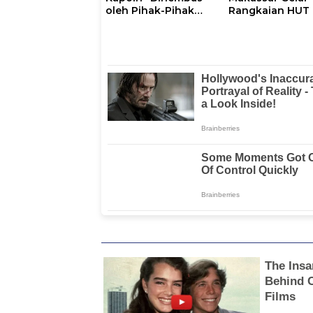
oleh Pihak-Pihak
Rangkaian HUT 
Terganggu
102, Perkuat
Kenyamanannya”
Komitmen Laya
Masyarakat