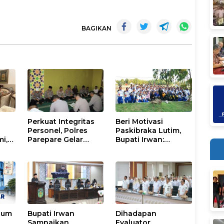
BAGIKAN
Perkuat Integritas
Beri Motivasi
Personel, Polres
Paskibraka Lutim,
mi,
Parepare Gelar
Bupati Irwan:
a
Pembinaan Rohani
Tanggal 17 Agustus
dan Mental
Kalian Jadi
Perhatian
num
Bupati Irwan
Dihadapan
Sampaikan
Evaluator