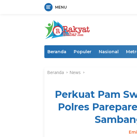
MENU
Langsung
ke
konten
Beranda
Populer
Nasional
Metr
Beranda
News
Perkuat Pam Sw
Polres Parepar
Samban
Emi