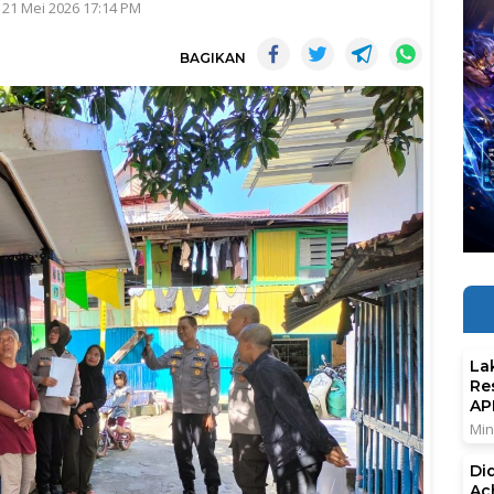
 21 Mei 2026 17:14 PM
BAGIKAN
La
Re
AP
Min
Di
Ac