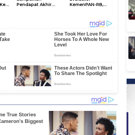
Ke-
Pendapat Akhir
KemenPAN-RB,
Ranperda
Pemkab Lutim
ni
Penyertaan Modal
Paparkan SAKIP dan
Perumdam
Capaian Kinerja
Waemami