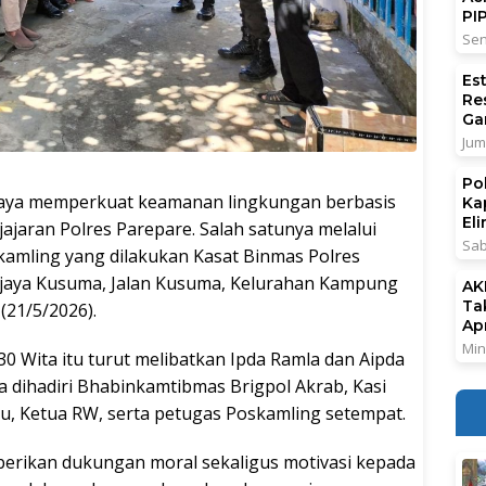
PI
Sen
Es
Re
Ga
Jum
Po
a memperkuat keamanan lingkungan berbasis
Ka
El
jajaran Polres Parepare. Salah satunya melalui
Sab
amling yang dilakukan Kasat Binmas Polres
ijaya Kusuma, Jalan Kusuma, Kelurahan Kampung
AK
Ta
(21/5/2026).
Ap
Min
30 Wita itu turut melibatkan Ipda Ramla dan Aipda
 dihadiri Bhabinkamtibmas Brigpol Akrab, Kasi
, Ketua RW, serta petugas Poskamling setempat.
rikan dukungan moral sekaligus motivasi kepada