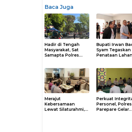
Baca Juga
Hadir di Tengah
Bupati Irwan Ba
Masyarakat, Sat
Syam Tegaskan
Samapta Polres
Penataan Laha
Parepare
Laoli Bukan Konf
Gencarkan Patroli
Agraria
Pagi
Merajut
Perkuat Integrit
Kebersamaan
Personel, Polres
Lewat Silaturahmi,
Parepare Gelar
Kapolresta Gowa
Pembinaan Roh
Perkuat Sinergi
dan Mental
dengan Tokoh
Masyarakat