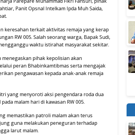
Raharja Parepare Muhammad Fikri Fansuri, pihak
tiar, Panit Opsnal Intelkam Ipda Muh Saida,
at.
 keresahan terkait aktivitas remaja yang kerap
ungan RW 005. Salah seorang warga, Bapak Sudi,
mengganggu waktu istirahat masyarakat sekitar.
 menegaskan pihak kepolisian akan
elalui peran Bhabinkamtibmas serta mengajak
berikan pengawasan kepada anak-anak remaja
itri yang menyoroti aksi pengendara roda dua
 pada malam hari di kawasan RW 005.
ung memastikan patroli malam akan terus
 Ujung guna melakukan peneguran terhadap
gga larut malam.