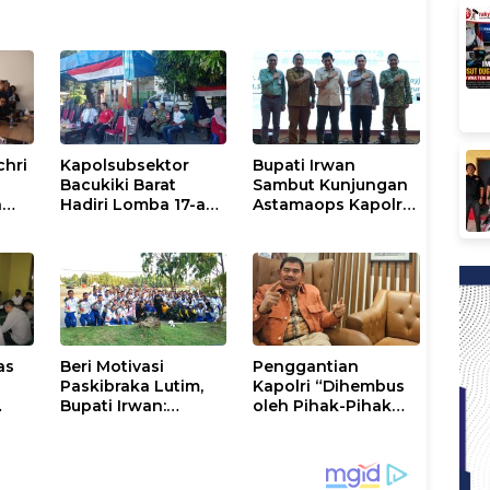
chri
Kapolsubsektor
Bupati Irwan
Bacukiki Barat
Sambut Kunjungan
n
Hadiri Lomba 17-an
Astamaops Kapolri
lik
di Galung Maloang,
dan Pangdam
Ajak Warga Jaga
XIV/Hasanuddin di
Kamtibmas
Luwu Timur
as
Beri Motivasi
Penggantian
Paskibraka Lutim,
Kapolri “Dihembus
Bupati Irwan:
oleh Pihak-Pihak
ani
Tanggal 17 Agustus
Terganggu
Kalian Jadi
Kenyamanannya”
Perhatian