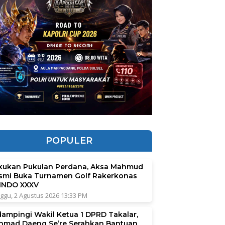
POPULER
kukan Pukulan Perdana, Aksa Mahmud
smi Buka Turnamen Golf Rakerkonas
INDO XXXV
ggu, 2 Agustus 2026 13:33 PM
dampingi Wakil Ketua 1 DPRD Takalar,
hmad Daeng Se’re Serahkan Bantuan