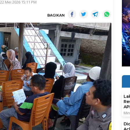
 22 Mei 2026 15:11 PM
BAGIKAN
La
Re
AP
Min
Di
Ac