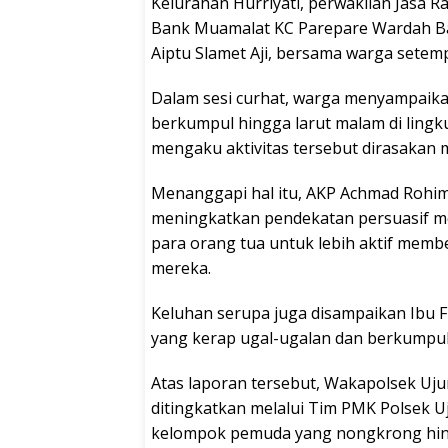
Kelurahan Hurriyati, perwakilan Jasa 
Bank Muamalat KC Parepare Wardah Bah
Aiptu Slamet Aji, bersama warga setemp
Dalam sesi curhat, warga menyampaikan
berkumpul hingga larut malam di lingk
mengaku aktivitas tersebut dirasakan 
Menanggapi hal itu, AKP Achmad Rohim
meningkatkan pendekatan persuasif m
para orang tua untuk lebih aktif mem
mereka.
Keluhan serupa juga disampaikan Ibu F
yang kerap ugal-ugalan dan berkumpul
Atas laporan tersebut, Wakapolsek Uj
ditingkatkan melalui Tim PMK Polsek
kelompok pemuda yang nongkrong hin