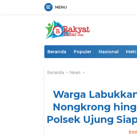
MENU
Langsung
ke
konten
Beranda
Populer
Nasional
Metr
Beranda
News
Warga Labukkan
Nongkrong hingg
Polsek Ujung Sia
Emi