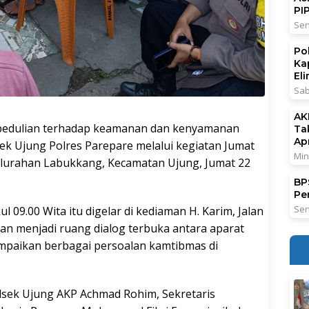
PI
Sen
Po
Ka
El
Sab
AK
dulian terhadap keamanan dan kenyamanan
Ta
Ap
sek Ujung Polres Parepare melalui kegiatan Jumat
Min
lurahan Labukkang, Kecamatan Ujung, Jumat 22
BPS
Pe
Sen
 09.00 Wita itu digelar di kediaman H. Karim, Jalan
an menjadi ruang dialog terbuka antara aparat
mpaikan berbagai persoalan kamtibmas di
lsek Ujung AKP Achmad Rohim, Sekretaris