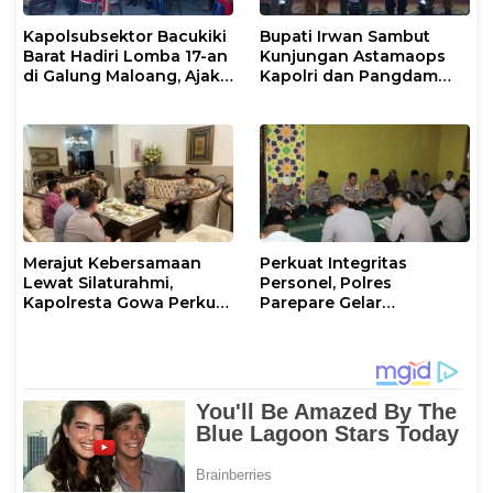
Kapolsubsektor Bacukiki
Bupati Irwan Sambut
Barat Hadiri Lomba 17-an
Kunjungan Astamaops
di Galung Maloang, Ajak
Kapolri dan Pangdam
Warga Jaga Kamtibmas
XIV/Hasanuddin di Luwu
Timur
Merajut Kebersamaan
Perkuat Integritas
Lewat Silaturahmi,
Personel, Polres
Kapolresta Gowa Perkuat
Parepare Gelar
Sinergi dengan Tokoh
Pembinaan Rohani dan
Masyarakat
Mental