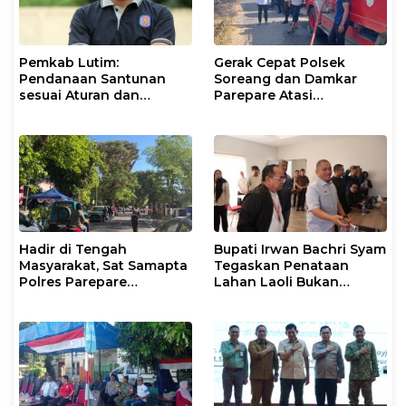
Pemkab Lutim:
Gerak Cepat Polsek
Pendanaan Santunan
Soreang dan Damkar
sesuai Aturan dan
Parepare Atasi
Prosedur Resmi
Kebakaran Lahan
Hadir di Tengah
Bupati Irwan Bachri Syam
Masyarakat, Sat Samapta
Tegaskan Penataan
Polres Parepare
Lahan Laoli Bukan
Gencarkan Patroli Pagi
Konflik Agraria