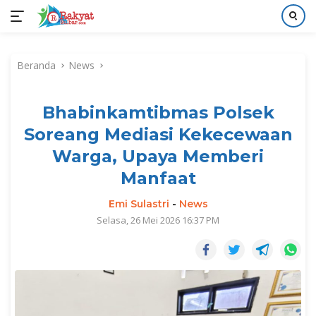
Langsung
ke
Beranda
News
konten
Bhabinkamtibmas Polsek
Soreang Mediasi Kekecewaan
Warga, Upaya Memberi
Manfaat
Emi Sulastri
-
News
Selasa, 26 Mei 2026 16:37 PM