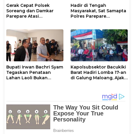
Gerak Cepat Polsek
Hadir di Tengah
Soreang dan Damkar
Masyarakat, Sat Samapta
Parepare Atasi
Polres Parepare
Kebakaran Lahan
Gencarkan Patroli Pagi
Bupati Irwan Bachri Syam
Kapolsubsektor Bacukiki
Tegaskan Penataan
Barat Hadiri Lomba 17-an
Lahan Laoli Bukan
di Galung Maloang, Ajak
Konflik Agraria
Warga Jaga Kamtibmas