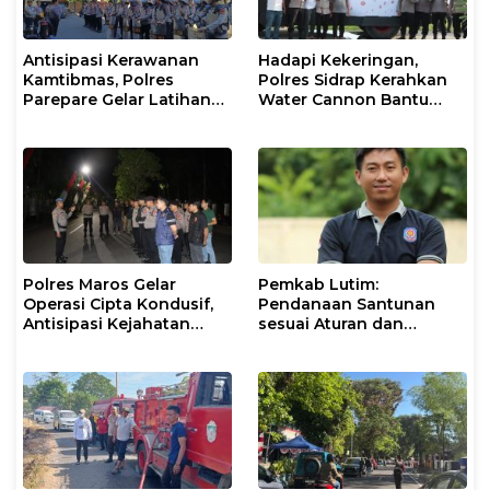
Antisipasi Kerawanan
Hadapi Kekeringan,
Kamtibmas, Polres
Polres Sidrap Kerahkan
Parepare Gelar Latihan
Water Cannon Bantu
Dalmas
Petani
Polres Maros Gelar
Pemkab Lutim:
Operasi Cipta Kondusif,
Pendanaan Santunan
Antisipasi Kejahatan
sesuai Aturan dan
Jalanan dan Penyakit
Prosedur Resmi
Masyarakat