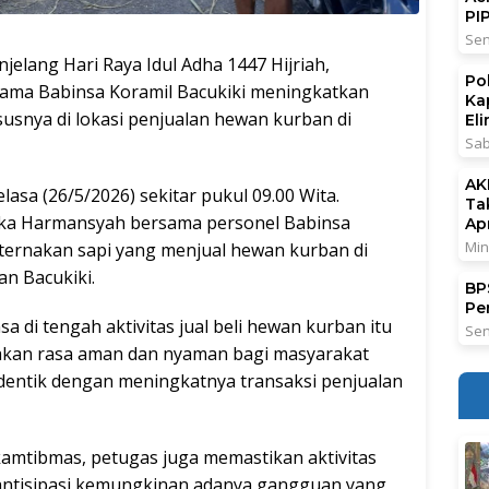
PI
Sen
ang Hari Raya Idul Adha 1447 Hijriah,
Po
ama Babinsa Koramil Bacukiki meningkatkan
Ka
usnya di lokasi penjualan hewan kurban di
El
Sab
AK
asa (26/5/2026) sekitar pukul 09.00 Wita.
Ta
pka Harmansyah bersama personel Babinsa
Ap
Min
ernakan sapi yang menjual hewan kurban di
an Bacukiki.
BPS
Pe
di tengah aktivitas jual beli hewan kurban itu
Sen
akan rasa aman dan nyaman bagi masyarakat
entik dengan meningkatnya transaksi penjualan
amtibmas, petugas juga memastikan aktivitas
gantisipasi kemungkinan adanya gangguan yang