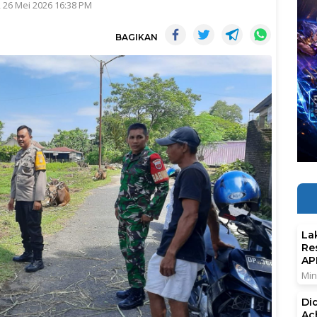
 26 Mei 2026 16:38 PM
BAGIKAN
La
Re
AP
Min
Di
Ac