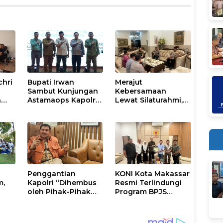
chri
Bupati Irwan
Merajut
Sambut Kunjungan
Kebersamaan
n
Astamaops Kapolri
Lewat Silaturahmi,
lik
dan Pangdam
Kapolresta Gowa
XIV/Hasanuddin di
Perkuat Sinergi
Luwu Timur
dengan Tokoh
Masyarakat
Penggantian
KONI Kota Makassar
m,
Kapolri “Dihembus
Resmi Terlindungi
oleh Pihak-Pihak
Program BPJS
tus
Terganggu
Ketenagakerjaan
Kenyamanannya”