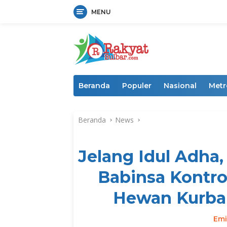
MENU
Langsung
ke
konten
Beranda
Populer
Nasional
Metr
Beranda
News
Jelang Idul Adha
Babinsa Kontro
Hewan Kurban
Emi