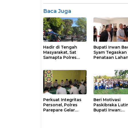
Baca Juga
Hadir di Tengah
Bupati Irwan Ba
Masyarakat, Sat
Syam Tegaskan
Samapta Polres
Penataan Laha
Parepare
Laoli Bukan Konf
Gencarkan Patroli
Agraria
Pagi
Perkuat Integritas
Beri Motivasi
Personel, Polres
Paskibraka Luti
Parepare Gelar
Bupati Irwan:
Pembinaan Rohani
Tanggal 17 Agus
dan Mental
Kalian Jadi
Perhatian