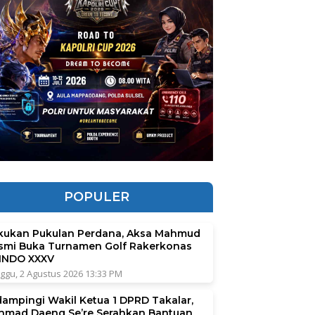
POPULER
kukan Pukulan Perdana, Aksa Mahmud
smi Buka Turnamen Golf Rakerkonas
INDO XXXV
ggu, 2 Agustus 2026 13:33 PM
dampingi Wakil Ketua 1 DPRD Takalar,
hmad Daeng Se’re Serahkan Bantuan