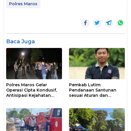
Polres Maros
Baca Juga
Polres Maros Gelar
Pemkab Lutim:
Operasi Cipta Kondusif,
Pendanaan Santunan
Antisipasi Kejahatan
sesuai Aturan dan
Jalanan dan Penyakit
Prosedur Resmi
Masyarakat