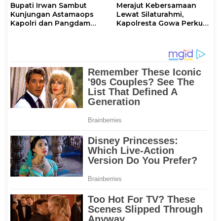
Bupati Irwan Sambut
Merajut Kebersamaan
Kunjungan Astamaops
Lewat Silaturahmi,
Kapolri dan Pangdam
Kapolresta Gowa Perkuat
XIV/Hasanuddin di Luwu
Sinergi dengan Tokoh
Timur
Masyarakat