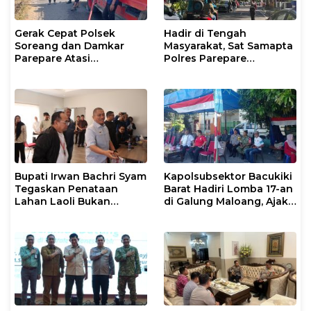
Gerak Cepat Polsek
Hadir di Tengah
Soreang dan Damkar
Masyarakat, Sat Samapta
Parepare Atasi
Polres Parepare
Kebakaran Lahan
Gencarkan Patroli Pagi
Bupati Irwan Bachri Syam
Kapolsubsektor Bacukiki
Tegaskan Penataan
Barat Hadiri Lomba 17-an
Lahan Laoli Bukan
di Galung Maloang, Ajak
Konflik Agraria
Warga Jaga Kamtibmas