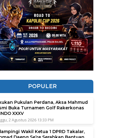
POPULER
kukan Pukulan Perdana, Aksa Mahmud
smi Buka Turnamen Golf Rakerkonas
INDO XXXV
ggu, 2 Agustus 2026 13:33 PM
dampingi Wakil Ketua 1 DPRD Takalar,
hmad Daeng Se’re Serahkan Bantuan