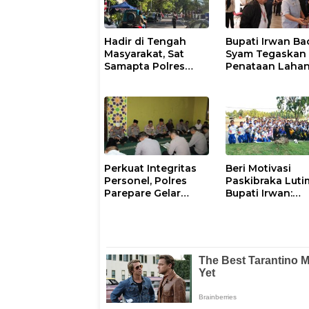
Hadir di Tengah
Bupati Irwan Ba
Masyarakat, Sat
Syam Tegaskan
Samapta Polres
Penataan Laha
Parepare
Laoli Bukan Konf
Gencarkan Patroli
Agraria
Pagi
Perkuat Integritas
Beri Motivasi
Personel, Polres
Paskibraka Luti
Parepare Gelar
Bupati Irwan:
Pembinaan Rohani
Tanggal 17 Agus
dan Mental
Kalian Jadi
Perhatian