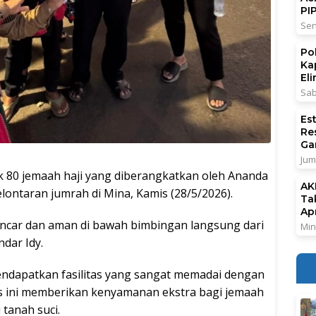
PI
Sen
Po
Ka
El
Sab
Es
Re
Ga
Jum
0 jemaah haji yang diberangkatkan oleh Ananda
AK
lontaran jumrah di Mina, Kamis (28/5/2026).
Ta
Ap
 lancar dan aman di bawah bimbingan langsung dari
Min
ndar Idy.
endapatkan fasilitas yang sangat memadai dengan
tas ini memberikan kenyamanan ekstra bagi jemaah
 tanah suci.