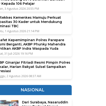
P Kepada 106 Pelajar
in, 3 Agustus 2026 20:55 PM
ltekkes Kemenkes Mamuju Perkuat
pasitas 30 Kader untuk Mendukung
iminasi TBC
tu, 1 Agustus 2026 21:14 PM
tafet Kepemimpinan Polres Parepare
smi Berganti, AKBP Phunky Mahendra
ntikan AKBP Indra Waspada Yuda
at, 31 Juli 2026 19:16 PM
BP Ginanjar Fitriadi Resmi Pimpin Polres
kalar, Harian Rakyat Sulsel Sampaikan
resiasi
ggu, 2 Agustus 2026 08:37 AM
NASIONAL
Dari Surabaya, Nasaruddin