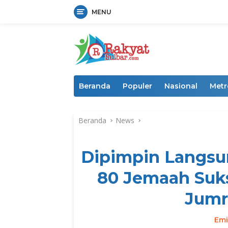
MENU
Langsung
ke
konten
Beranda
Populer
Nasional
Metr
Beranda
News
Dipimpin Langsu
80 Jemaah Suks
Jumr
Emi