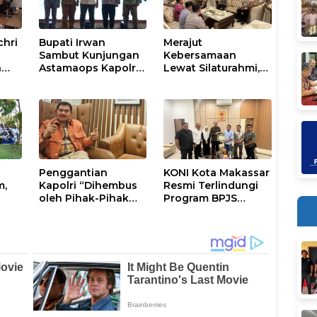
chri
Bupati Irwan
Merajut
Sambut Kunjungan
Kebersamaan
n
Astamaops Kapolri
Lewat Silaturahmi,
lik
dan Pangdam
Kapolresta Gowa
XIV/Hasanuddin di
Perkuat Sinergi
Luwu Timur
dengan Tokoh
Masyarakat
Penggantian
KONI Kota Makassar
m,
Kapolri “Dihembus
Resmi Terlindungi
oleh Pihak-Pihak
Program BPJS
tus
Terganggu
Ketenagakerjaan
Kenyamanannya”