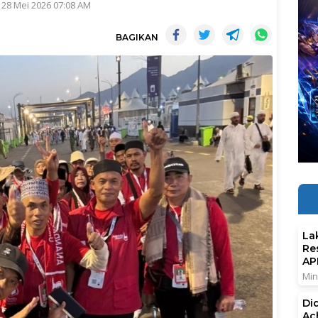
 28 Mei 2026 07:08 AM
BAGIKAN
La
Re
AP
Min
Di
Ac