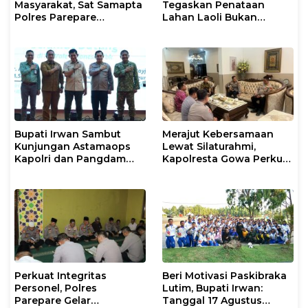
Masyarakat, Sat Samapta
Tegaskan Penataan
Polres Parepare
Lahan Laoli Bukan
Gencarkan Patroli Pagi
Konflik Agraria
Bupati Irwan Sambut
Merajut Kebersamaan
Kunjungan Astamaops
Lewat Silaturahmi,
Kapolri dan Pangdam
Kapolresta Gowa Perkuat
XIV/Hasanuddin di Luwu
Sinergi dengan Tokoh
Timur
Masyarakat
Perkuat Integritas
Beri Motivasi Paskibraka
Personel, Polres
Lutim, Bupati Irwan:
Parepare Gelar
Tanggal 17 Agustus