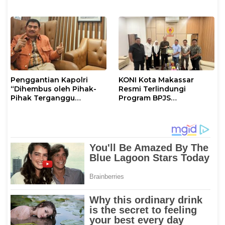
Pembinaan Rohani dan
Kalian Jadi Perhatian
Mental
Penggantian Kapolri
KONI Kota Makassar
“Dihembus oleh Pihak-
Resmi Terlindungi
Pihak Terganggu
Program BPJS
Kenyamanannya”
Ketenagakerjaan