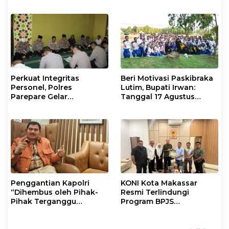
XIV/Hasanuddin di Luwu
Sinergi dengan Tokoh
Timur
Masyarakat
Perkuat Integritas
Beri Motivasi Paskibraka
Personel, Polres
Lutim, Bupati Irwan:
Parepare Gelar
Tanggal 17 Agustus
Pembinaan Rohani dan
Kalian Jadi Perhatian
Mental
Penggantian Kapolri
KONI Kota Makassar
“Dihembus oleh Pihak-
Resmi Terlindungi
Pihak Terganggu
Program BPJS
Kenyamanannya”
Ketenagakerjaan