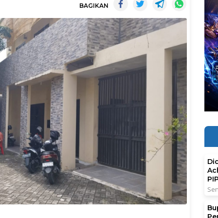
BAGIKAN
Di
Ac
PI
Sen
Bu
Pe