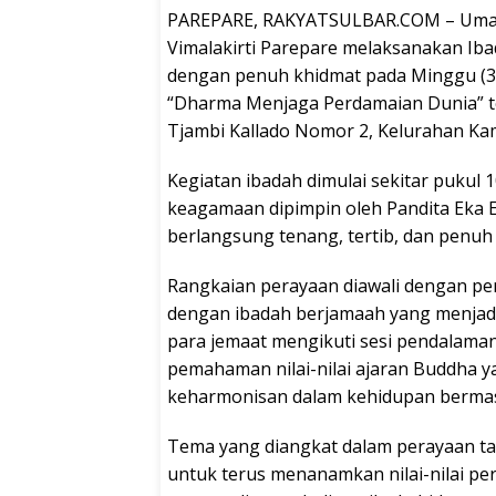
PAREPARE, RAKYATSULBAR.COM – Umat 
Vimalakirti Parepare melaksanakan Iba
dengan penuh khidmat pada Minggu (3
“Dharma Menjaga Perdamaian Dunia” ter
Tjambi Kallado Nomor 2, Kelurahan Ka
Kegiatan ibadah dimulai sekitar pukul 1
keagamaan dipimpin oleh Pandita Eka E
berlangsung tenang, tertib, dan penu
Rangkaian perayaan diawali dengan pe
dengan ibadah berjamaah yang menjadi i
para jemaat mengikuti sesi pendala
pemahaman nilai-nilai ajaran Buddha 
keharmonisan dalam kehidupan bermas
Tema yang diangkat dalam perayaan tah
untuk terus menanamkan nilai-nilai pe