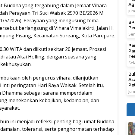
Ag
Buddha yang tergabung dalam Jemaat Vihara
Jum
dah Perayaan Tri Suci Waisak 2570 BE/2026 M
1/5/2026). Perayaan yang mengusung tema
BPS
sebut berlangsung di Vihara Vimalakirti, Jalan H.
Pe
Sen
mpung Pisang, Kecamatan Soreang, Kota Parepare.
Pe
0.30 WITA dan diikuti sekitar 20 jemaat. Prosesi
Pa
di atau Akai Holling, dengan suasana yang
Ter
Sel
h kekhusyukan.
Bu
mbukaan oleh pengurus vihara, dilanjutkan
As
nti peringatan Hari Raya Waisak. Setelah itu,
Pe
Jum
man Dhamma sebagai sarana memperdalam
yang menekankan kebajikan, kedamaian, dan
yarakat.
un ini menjadi refleksi penting bagi umat Buddha
rdamaian, toleransi, serta penghormatan terhadap