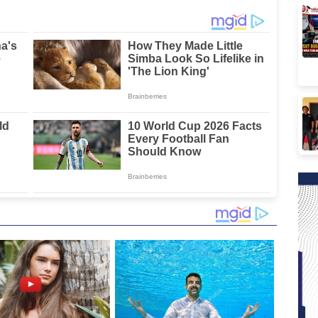
Ajak Warga Jaga
XIV/Hasanuddin di
Kamtibmas
Luwu Timur