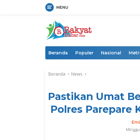
MENU
Langsung
ke
konten
Beranda
Populer
Nasional
Metr
Beranda
News
Pastikan Umat B
Polres Parepare 
Emi
Minggu,