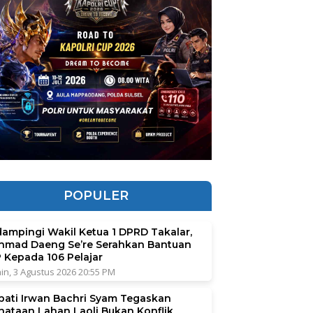
POPULER
dampingi Wakil Ketua 1 DPRD Takalar,
hmad Daeng Se’re Serahkan Bantuan
P Kepada 106 Pelajar
in, 3 Agustus 2026 20:55 PM
pati Irwan Bachri Syam Tegaskan
nataan Lahan Laoli Bukan Konflik