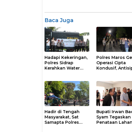
Baca Juga
Hadapi Kekeringan,
Polres Maros Ge
Polres Sidrap
Operasi Cipta
Kerahkan Water
Kondusif, Antisi
Cannon Bantu
Kejahatan Jala
Petani
dan Penyakit
Masyarakat
Hadir di Tengah
Bupati Irwan Ba
Masyarakat, Sat
Syam Tegaskan
Samapta Polres
Penataan Laha
Parepare
Laoli Bukan Konf