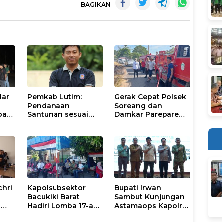
BAGIKAN
lar
Pemkab Lutim:
Gerak Cepat Polsek
Pendanaan
Soreang dan
pasi
Santunan sesuai
Damkar Parepare
nan
Aturan dan
Atasi Kebakaran
Prosedur Resmi
Lahan
chri
Kapolsubsektor
Bupati Irwan
Bacukiki Barat
Sambut Kunjungan
n
Hadiri Lomba 17-an
Astamaops Kapolri
lik
di Galung Maloang,
dan Pangdam