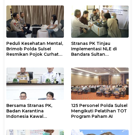
Berjalan Optimal
Peduli Kesehatan Mental,
Stranas PK Tinjau
Brimob Polda Sulsel
Implementasi NLE di
Resmikan Pojok Curhat
Bandara Sultan
dengan Layanan
Hasanuddin, Perkuat
Psikolog dan Psikiater
Sinergi Layanan Logistik
Bersama Stranas PK,
125 Personel Polda Sulsel
Badan Karantina
Mengikuti Pelatihan TOT
Indonesia Kawal
Program Paham AI
Implementasi NLE