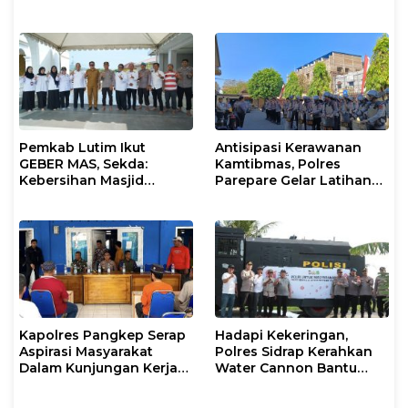
Kapolsek Jajaran
Narkoba dan Bullying di
Sekolah
Pemkab Lutim Ikut
Antisipasi Kerawanan
GEBER MAS, Sekda:
Kamtibmas, Polres
Kebersihan Masjid
Parepare Gelar Latihan
Tanggung Jawab
Dalmas
Bersama
Kapolres Pangkep Serap
Hadapi Kekeringan,
Aspirasi Masyarakat
Polres Sidrap Kerahkan
Dalam Kunjungan Kerja
Water Cannon Bantu
dan Silaturahmi di Pulai
Petani
Kalu Kalukung