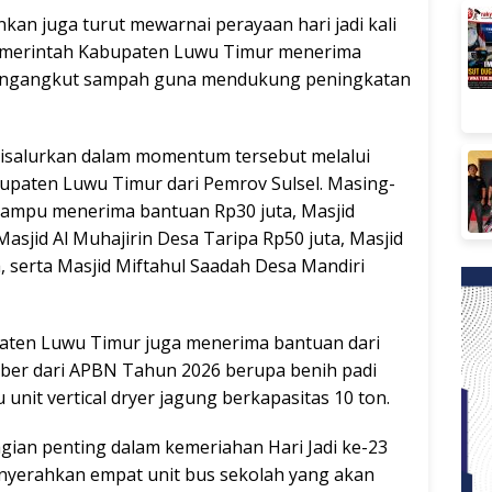
kan juga turut mewarnai perayaan hari jadi kali
 Pemerintah Kabupaten Luwu Timur menerima
 pengangkut sampah guna mendukung peningkatan
disalurkan dalam momentum tersebut melalui
upaten Luwu Timur dari Pemrov Sulsel. Masing-
ampu menerima bantuan Rp30 juta, Masjid
sjid Al Muhajirin Desa Taripa Rp50 juta, Masjid
, serta Masjid Miftahul Saadah Desa Mandiri
paten Luwu Timur juga menerima bantuan dari
ber dari APBN Tahun 2026 berupa benih padi
u unit vertical dryer jagung berkapasitas 10 ton.
agian penting dalam kemeriahan Hari Jadi ke-23
nyerahkan empat unit bus sekolah yang akan