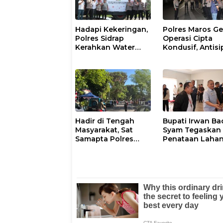
Hadapi Kekeringan,
Polres Maros Ge
Polres Sidrap
Operasi Cipta
Kerahkan Water
Kondusif, Antisi
Cannon Bantu
Kejahatan Jala
Petani
dan Penyakit
Masyarakat
Hadir di Tengah
Bupati Irwan Ba
Masyarakat, Sat
Syam Tegaskan
Samapta Polres
Penataan Laha
Parepare
Laoli Bukan Konf
Gencarkan Patroli
Agraria
Pagi