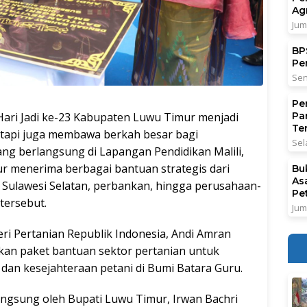
Ag
Jum
BPS
Pe
Sen
Pe
i Jadi ke-23 Kabupaten Luwu Timur menjadi
Pa
Ter
etapi juga membawa berkah besar bagi
Sel
ng berlangsung di Lapangan Pendidikan Malili,
r menerima berbagai bantuan strategis dari
Bu
As
 Sulawesi Selatan, perbankan, hingga perusahaan-
Pe
tersebut.
Jum
eri Pertanian Republik Indonesia, Andi Amran
kan paket bantuan sektor pertanian untuk
dan kesejahteraan petani di Bumi Batara Guru.
angsung oleh Bupati Luwu Timur, Irwan Bachri