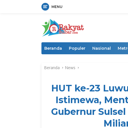
MENU
Langsung
ke
konten
Beranda
Populer
Nasional
Metr
Beranda
News
HUT ke-23 Luwu
Istimewa, Ment
Gubernur Sulsel
Mili