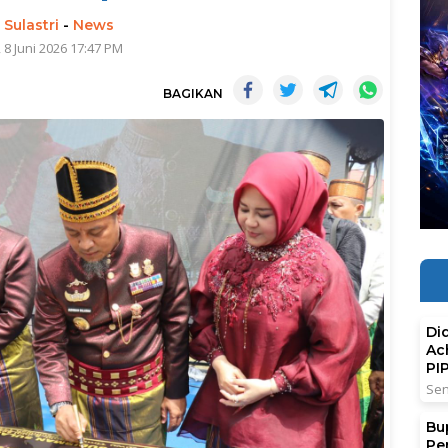
 Sulastri
-
News
 8 Juni 2026 17:47 PM
BAGIKAN
Di
Ac
PI
Sen
Bu
Pe