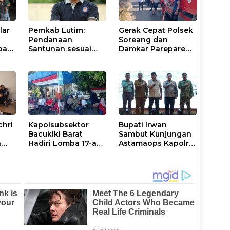
lar
Pemkab Lutim:
Gerak Cepat Polsek
Pendanaan
Soreang dan
pasi
Santunan sesuai
Damkar Parepare
nan
Aturan dan
Atasi Kebakaran
Prosedur Resmi
Lahan
chri
Kapolsubsektor
Bupati Irwan
Bacukiki Barat
Sambut Kunjungan
n
Hadiri Lomba 17-an
Astamaops Kapolri
lik
di Galung Maloang,
dan Pangdam
Ajak Warga Jaga
XIV/Hasanuddin di
Kamtibmas
Luwu Timur