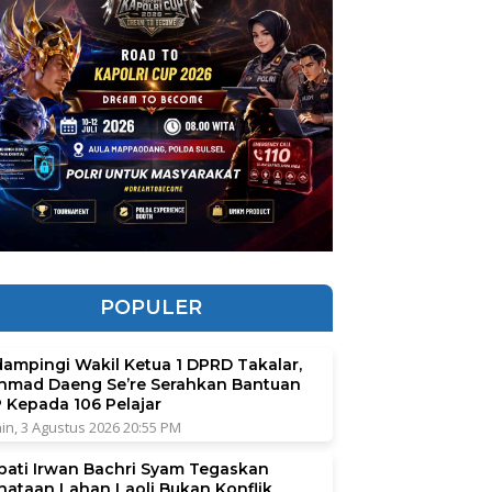
POPULER
dampingi Wakil Ketua 1 DPRD Takalar,
hmad Daeng Se’re Serahkan Bantuan
P Kepada 106 Pelajar
in, 3 Agustus 2026 20:55 PM
pati Irwan Bachri Syam Tegaskan
nataan Lahan Laoli Bukan Konflik