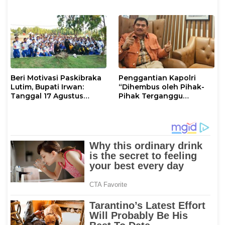
Sinergi dengan Tokoh
Pembinaan Rohani dan
Masyarakat
Mental
Beri Motivasi Paskibraka
Penggantian Kapolri
Lutim, Bupati Irwan:
“Dihembus oleh Pihak-
Tanggal 17 Agustus
Pihak Terganggu
Kalian Jadi Perhatian
Kenyamanannya”