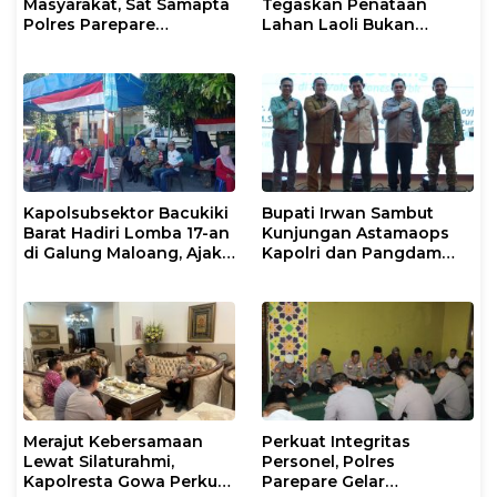
Masyarakat, Sat Samapta
Tegaskan Penataan
Polres Parepare
Lahan Laoli Bukan
Gencarkan Patroli Pagi
Konflik Agraria
Kapolsubsektor Bacukiki
Bupati Irwan Sambut
Barat Hadiri Lomba 17-an
Kunjungan Astamaops
di Galung Maloang, Ajak
Kapolri dan Pangdam
Warga Jaga Kamtibmas
XIV/Hasanuddin di Luwu
Timur
Merajut Kebersamaan
Perkuat Integritas
Lewat Silaturahmi,
Personel, Polres
Kapolresta Gowa Perkuat
Parepare Gelar