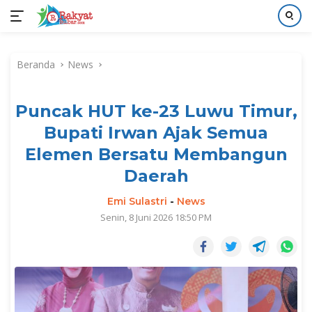
Langsung
ke
Beranda
News
konten
Puncak HUT ke-23 Luwu Timur,
Bupati Irwan Ajak Semua
Elemen Bersatu Membangun
Daerah
Emi Sulastri
-
News
Senin, 8 Juni 2026 18:50 PM