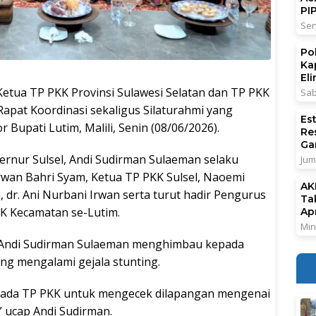
PI
Sen
Po
Ka
El
ua TP PKK Provinsi Sulawesi Selatan dan TP PKK
Sab
pat Koordinasi sekaligus Silaturahmi yang
Es
 Bupati Lutim, Malili, Senin (08/06/2026).
Re
Ga
bernur Sulsel, Andi Sudirman Sulaeman selaku
Jum
Irwan Bahri Syam, Ketua TP PKK Sulsel, Naoemi
AK
 dr. Ani Nurbani Irwan serta turut hadir Pengurus
Ta
KK Kecamatan se-Lutim.
Ap
Min
 Andi Sudirman Sulaeman menghimbau kepada
ng mengalami gejala stunting.
kepada TP PKK untuk mengecek dilapangan mengenai
” ucap Andi Sudirman.