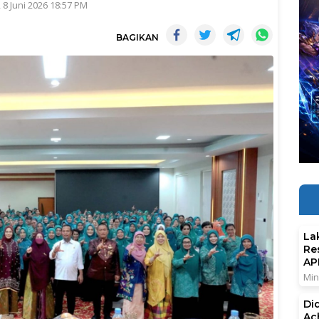
 8 Juni 2026 18:57 PM
BAGIKAN
La
Re
AP
Min
Di
Ac