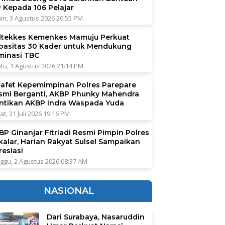
P Kepada 106 Pelajar
in, 3 Agustus 2026 20:55 PM
ltekkes Kemenkes Mamuju Perkuat
pasitas 30 Kader untuk Mendukung
iminasi TBC
tu, 1 Agustus 2026 21:14 PM
tafet Kepemimpinan Polres Parepare
smi Berganti, AKBP Phunky Mahendra
ntikan AKBP Indra Waspada Yuda
at, 31 Juli 2026 19:16 PM
BP Ginanjar Fitriadi Resmi Pimpin Polres
kalar, Harian Rakyat Sulsel Sampaikan
resiasi
ggu, 2 Agustus 2026 08:37 AM
NASIONAL
Dari Surabaya, Nasaruddin