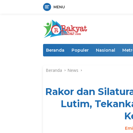
MENU
Langsung
ke
konten
Beranda
Populer
Nasional
Metr
Beranda
News
Rakor dan Silatur
Lutim, Tekank
K
Emi