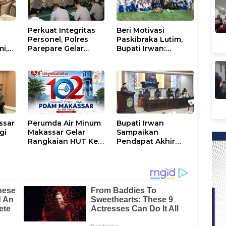
Perkuat Integritas
Beri Motivasi
Personel, Polres
Paskibraka Lutim,
mi,
Parepare Gelar
Bupati Irwan:
a
Pembinaan Rohani
Tanggal 17 Agustus
dan Mental
Kalian Jadi
Perhatian
ssar
Perumda Air Minum
Bupati Irwan
gi
Makassar Gelar
Sampaikan
Rangkaian HUT Ke-
Pendapat Akhir
n
102, Perkuat
Ranperda
Komitmen Layani
Penyertaan Modal
Masyarakat
Perumdam
Waemami