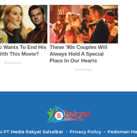
i PT Media Rakyat Sulselbar
Privacy Policy
Pedoman Med