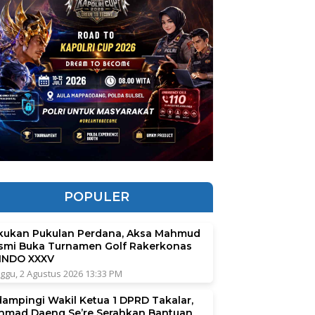
POPULER
kukan Pukulan Perdana, Aksa Mahmud
smi Buka Turnamen Golf Rakerkonas
INDO XXXV
ggu, 2 Agustus 2026 13:33 PM
dampingi Wakil Ketua 1 DPRD Takalar,
hmad Daeng Se’re Serahkan Bantuan