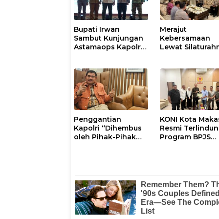
Bupati Irwan
Merajut
Sambut Kunjungan
Kebersamaan
Astamaops Kapolri
Lewat Silaturah
dan Pangdam
Kapolresta Gow
XIV/Hasanuddin di
Perkuat Sinergi
Luwu Timur
dengan Tokoh
Masyarakat
Penggantian
KONI Kota Maka
Kapolri “Dihembus
Resmi Terlindun
oleh Pihak-Pihak
Program BPJS
Terganggu
Ketenagakerjaa
Kenyamanannya”