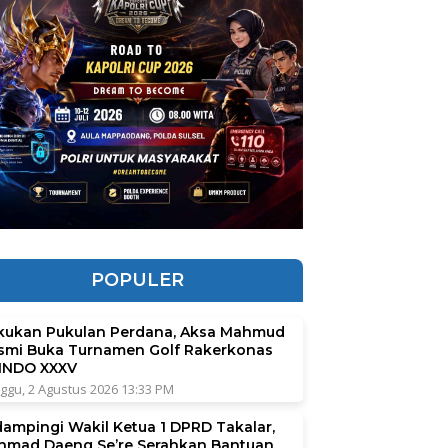
POPULER
kukan Pukulan Perdana, Aksa Mahmud
smi Buka Turnamen Golf Rakerkonas
INDO XXXV
ggu, 2 Agustus 2026 13:33 PM
dampingi Wakil Ketua 1 DPRD Takalar,
hmad Daeng Se’re Serahkan Bantuan