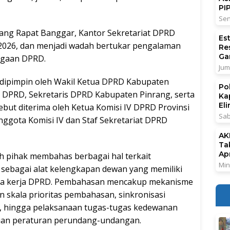
PI
Sen
ang Rapat Banggar, Kantor Sekretariat DPRD
Es
ni 2026, dan menjadi wadah bertukar pengalaman
Re
Ga
agaan DPRD.
Jum
ipimpin oleh Wakil Ketua DPRD Kabupaten
Po
a DPRD, Sekretaris DPRD Kabupaten Pinrang, serta
Ka
El
ebut diterima oleh Ketua Komisi IV DPRD Provinsi
Sab
ggota Komisi IV dan Staf Sekretariat DPRD
AK
Ta
Ap
h pihak membahas berbagai hal terkait
Min
 sebagai alat kelengkapan dewan yang memiliki
nda kerja DPRD. Pembahasan mencakup mekanisme
 skala prioritas pembahasan, sinkronisasi
, hingga pelaksanaan tugas-tugas kedewanan
tuan peraturan perundang-undangan.