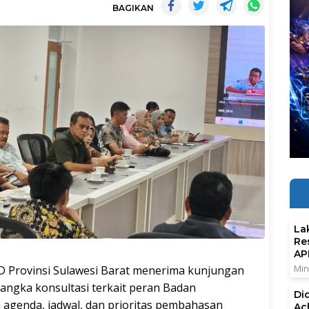
BAGIKAN
La
Re
AP
Min
 Provinsi Sulawesi Barat menerima kunjungan
angka konsultasi terkait peran Badan
Di
agenda, jadwal, dan prioritas pembahasan
Ac