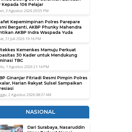
P Kepada 106 Pelajar
in, 3 Agustus 2026 20:55 PM
tafet Kepemimpinan Polres Parepare
smi Berganti, AKBP Phunky Mahendra
ntikan AKBP Indra Waspada Yuda
at, 31 Juli 2026 19:16 PM
ltekkes Kemenkes Mamuju Perkuat
pasitas 30 Kader untuk Mendukung
iminasi TBC
tu, 1 Agustus 2026 21:14 PM
BP Ginanjar Fitriadi Resmi Pimpin Polres
kalar, Harian Rakyat Sulsel Sampaikan
resiasi
ggu, 2 Agustus 2026 08:37 AM
NASIONAL
Dari Surabaya, Nasaruddin