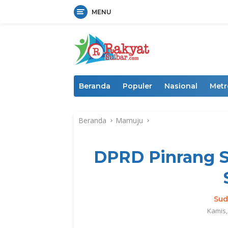
MENU
Langsung
ke
konten
Beranda
Populer
Nasional
Metr
Beranda
Mamuju
DPRD Pinrang 
Sud
Kamis,