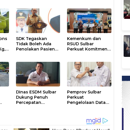
ons
SDK Tegaskan
Kemenkum dan
Tidak Boleh Ada
RSUD Sulbar
Kg,
Penolakan Pasien
Perkuat Komitmen
ran
Miskin di Fasilitas
Perlindungan
Pelayanan
Kekayaan
Kesehatan
Intelektual
Dinas ESDM Sulbar
Pemprov Sulbar
Dukung Penuh
Perkuat
Percepatan
Pengelolaan Data
i
Kelistrikan di WP
Kependudukan
Pesisir Barat Pulau
Sesuai Permendagri
Karampuang
17 Tahun 2023