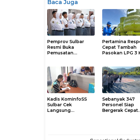
Baca Juga
Pemprov Sulbar
Pertamina Resp
Resmi Buka
Cepat Tambah
Pemusatan
Pasokan LPG 3 
Pembinaan
Kondisi Penyalu
Paskibraka 2026
di Sulsel
Berlangsung
Kondusif
Kadis KominfoSS
Sebanyak 347
Sulbar Cek
Personel Siap
Langsung
Bergerak Cepat
Keberadaan
Antisipasi Situas
Pegawai
Kamtibmas di
Sulbar