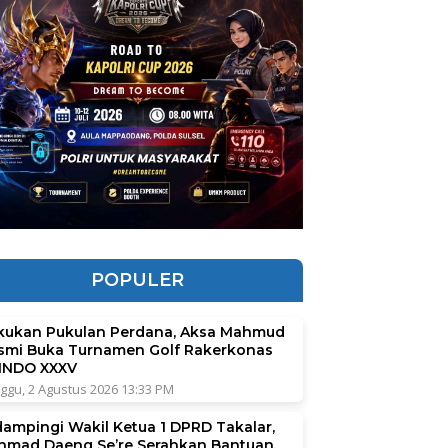
POPULER
kukan Pukulan Perdana, Aksa Mahmud
smi Buka Turnamen Golf Rakerkonas
INDO XXXV
ggu, 2 Agustus 2026 13:33 PM
dampingi Wakil Ketua 1 DPRD Takalar,
hmad Daeng Se’re Serahkan Bantuan