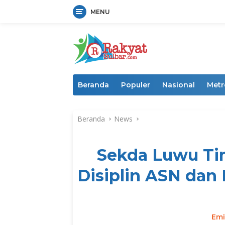
MENU
Langsung
ke
konten
Beranda
Populer
Nasional
Metr
Beranda
News
Sekda Luwu Ti
Disiplin ASN dan
Emi