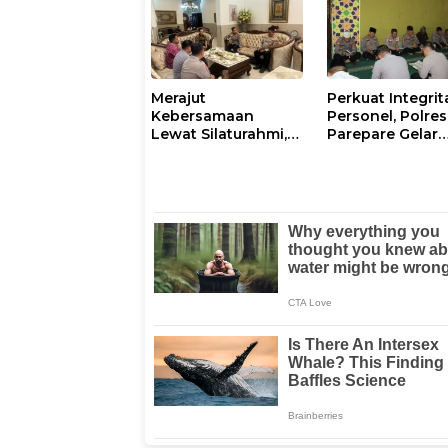
Pagi
Merajut
Perkuat Integrit
Kebersamaan
Personel, Polres
Lewat Silaturahmi,
Parepare Gelar
Kapolresta Gowa
Pembinaan Roh
Perkuat Sinergi
dan Mental
dengan Tokoh
Masyarakat