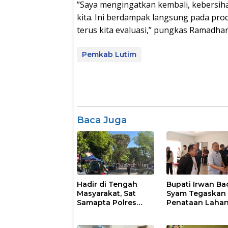
‎”Saya mengingatkan kembali, kebersi
kita. Ini berdampak langsung pada pro
terus kita evaluasi,” pungkas Ramadhan
Pemkab Lutim
Baca Juga
Hadir di Tengah
Bupati Irwan Ba
Masyarakat, Sat
Syam Tegaskan
Samapta Polres
Penataan Laha
Parepare
Laoli Bukan Konf
Gencarkan Patroli
Agraria