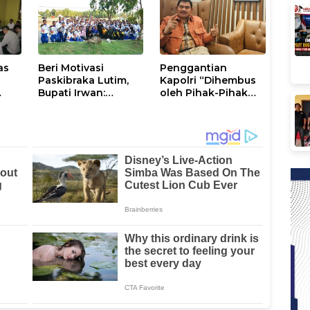
Kamtibmas
Luwu Timur
as
Beri Motivasi
Penggantian
Paskibraka Lutim,
Kapolri “Dihembus
Bupati Irwan:
oleh Pihak-Pihak
ani
Tanggal 17 Agustus
Terganggu
Kalian Jadi
Kenyamanannya”
Perhatian