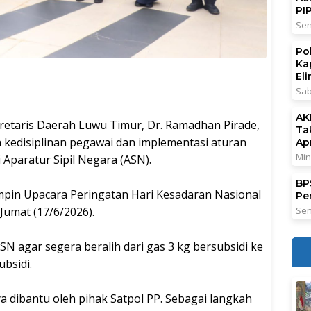
PI
Sen
Po
Ka
El
Sab
AK
taris Daerah Luwu Timur, Dr. Ramadhan Pirade,
Ta
kedisiplinan pegawai dan implementasi aturan
Ap
Min
Aparatur Sipil Negara (ASN).
BPS
mpin Upacara Peringatan Hari Kesadaran Nasional
Pe
 Jumat (17/6/2026).
Sen
N agar segera beralih dari gas 3 kg bersubsidi ke
ubsidi.
nya dibantu oleh pihak Satpol PP. Sebagai langkah