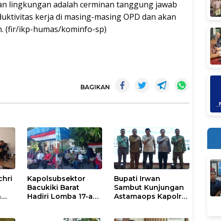
han lingkungan adalah cerminan tanggung jawab
duktivitas kerja di masing-masing OPD dan akan
. (fir/ikp-humas/kominfo-sp)
BAGIKAN
chri
Kapolsubsektor
Bupati Irwan
Bacukiki Barat
Sambut Kunjungan
n
Hadiri Lomba 17-an
Astamaops Kapolri
lik
di Galung Maloang,
dan Pangdam
Ajak Warga Jaga
XIV/Hasanuddin di