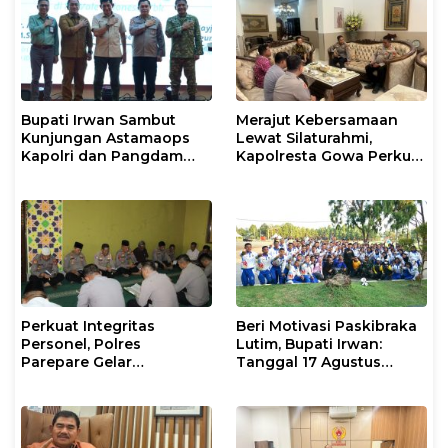
Bupati Irwan Sambut
Merajut Kebersamaan
Kunjungan Astamaops
Lewat Silaturahmi,
Kapolri dan Pangdam
Kapolresta Gowa Perkuat
XIV/Hasanuddin di Luwu
Sinergi dengan Tokoh
Timur
Masyarakat
Perkuat Integritas
Beri Motivasi Paskibraka
Personel, Polres
Lutim, Bupati Irwan:
Parepare Gelar
Tanggal 17 Agustus
Pembinaan Rohani dan
Kalian Jadi Perhatian
Mental