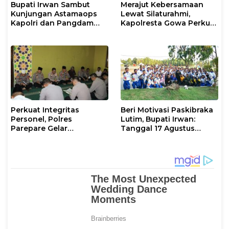
Bupati Irwan Sambut
Merajut Kebersamaan
Kunjungan Astamaops
Lewat Silaturahmi,
Kapolri dan Pangdam
Kapolresta Gowa Perkuat
XIV/Hasanuddin di Luwu
Sinergi dengan Tokoh
Timur
Masyarakat
Perkuat Integritas
Beri Motivasi Paskibraka
Personel, Polres
Lutim, Bupati Irwan:
Parepare Gelar
Tanggal 17 Agustus
Pembinaan Rohani dan
Kalian Jadi Perhatian
Mental