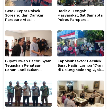
Gerak Cepat Polsek
Hadir di Tengah
Soreang dan Damkar
Masyarakat, Sat Samapta
Parepare Atasi
Polres Parepare
Kebakaran Lahan
Gencarkan Patroli Pagi
Bupati Irwan Bachri Syam
Kapolsubsektor Bacukiki
Tegaskan Penataan
Barat Hadiri Lomba 17-an
Lahan Laoli Bukan
di Galung Maloang, Ajak
Konflik Agraria
Warga Jaga Kamtibmas