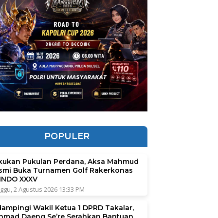
POPULER
kukan Pukulan Perdana, Aksa Mahmud
smi Buka Turnamen Golf Rakerkonas
INDO XXXV
ggu, 2 Agustus 2026 13:33 PM
dampingi Wakil Ketua 1 DPRD Takalar,
hmad Daeng Se’re Serahkan Bantuan