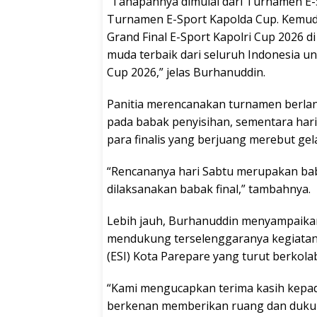
“Tahapannya dimulai dari Turnamen E
Turnamen E-Sport Kapolda Cup. Kemudia
Grand Final E-Sport Kapolri Cup 2026 di
muda terbaik dari seluruh Indonesia u
Cup 2026,” jelas Burhanuddin.
Panitia merencanakan turnamen berlan
pada babak penyisihan, sementara har
para finalis yang berjuang merebut gela
“Rencananya hari Sabtu merupakan ba
dilaksanakan babak final,” tambahnya.
Lebih jauh, Burhanuddin menyampaikan
mendukung terselenggaranya kegiatan 
(ESI) Kota Parepare yang turut berkol
“Kami mengucapkan terima kasih kepada
berkenan memberikan ruang dan dukun