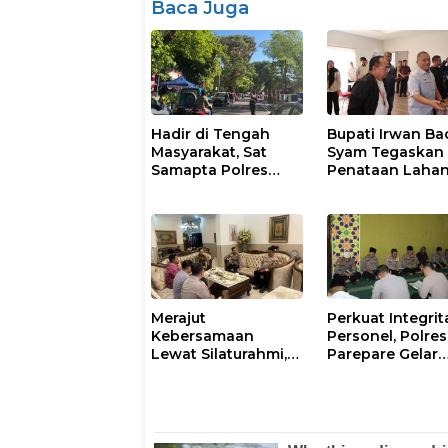
Baca Juga
Hadir di Tengah
Bupati Irwan Ba
Masyarakat, Sat
Syam Tegaskan
Samapta Polres
Penataan Laha
Parepare
Laoli Bukan Konf
Gencarkan Patroli
Agraria
Pagi
Merajut
Perkuat Integrit
Kebersamaan
Personel, Polres
Lewat Silaturahmi,
Parepare Gelar
Kapolresta Gowa
Pembinaan Roh
Perkuat Sinergi
dan Mental
dengan Tokoh
Masyarakat