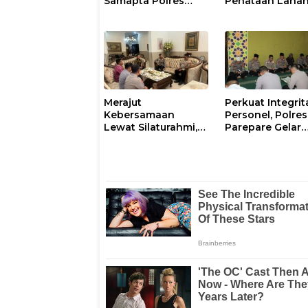
Samapta Polres
Penataan Laha
Parepare
Laoli Bukan Konf
Gencarkan Patroli
Agraria
Pagi
Merajut
Perkuat Integrit
Kebersamaan
Personel, Polres
Lewat Silaturahmi,
Parepare Gelar
Kapolresta Gowa
Pembinaan Roh
Perkuat Sinergi
dan Mental
dengan Tokoh
Masyarakat