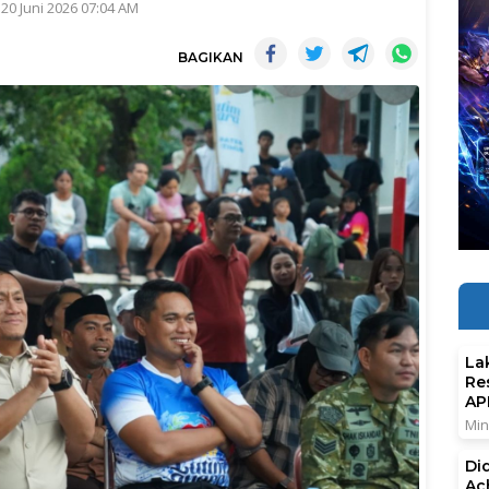
 20 Juni 2026 07:04 AM
BAGIKAN
La
Re
AP
Min
Di
Ac