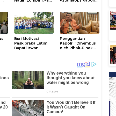
n
Hadiri Lomba 17-an
Astamaops Kapolri
lik
di Galung Maloang,
dan Pangdam
Ajak Warga Jaga
XIV/Hasanuddin di
Kamtibmas
Luwu Timur
as
Beri Motivasi
Penggantian
Paskibraka Lutim,
Kapolri “Dihembus
Bupati Irwan:
oleh Pihak-Pihak
ani
Tanggal 17 Agustus
Terganggu
Kalian Jadi
Kenyamanannya”
Perhatian