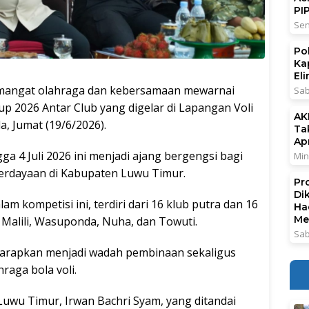
PI
Sen
Po
Ka
El
angat olahraga dan kebersamaan mewarnai
Sab
 2026 Antar Club yang digelar di Lapangan Voli
AK
 Jumat (19/6/2026).
Ta
Ap
 4 Juli 2026 ini menjadi ajang bergengsi bagi
Min
berdayaan di Kabupaten Luwu Timur.
Pr
Di
am kompetisi ini, terdiri dari 16 klub putra dan 16
Ha
Me
 Malili, Wasuponda, Nuha, dan Towuti.
Sab
iharapkan menjadi wadah pembinaan sekaligus
raga bola voli.
uwu Timur, Irwan Bachri Syam, yang ditandai