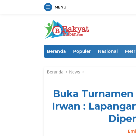
MENU
Langsung
ke
konten
Beranda
Populer
Nasional
Metr
Beranda
News
Buka Turnamen I
Irwan : Lapanga
Dipe
Emi