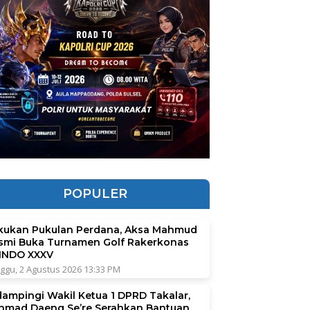
POPULER
kukan Pukulan Perdana, Aksa Mahmud
smi Buka Turnamen Golf Rakerkonas
INDO XXXV
ggu, 2 Agustus 2026 13:33 PM
dampingi Wakil Ketua 1 DPRD Takalar,
hmad Daeng Se’re Serahkan Bantuan