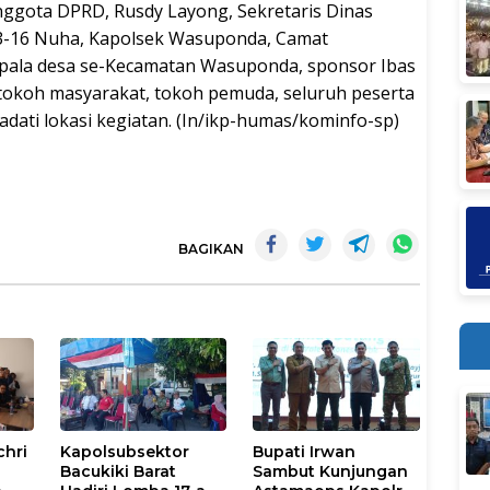
nggota DPRD, Rusdy Layong, Sekretaris Dinas
03-16 Nuha, Kapolsek Wasuponda, Camat
epala desa se-Kecamatan Wasuponda, sponsor Ibas
tokoh masyarakat, tokoh pemuda, seluruh peserta
ati lokasi kegiatan. (In/ikp-humas/kominfo-sp)
BAGIKAN
chri
Kapolsubsektor
Bupati Irwan
Bacukiki Barat
Sambut Kunjungan