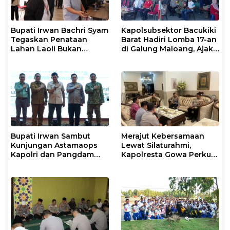
Bupati Irwan Bachri Syam
Kapolsubsektor Bacukiki
Tegaskan Penataan
Barat Hadiri Lomba 17-an
Lahan Laoli Bukan
di Galung Maloang, Ajak
Konflik Agraria
Warga Jaga Kamtibmas
Bupati Irwan Sambut
Merajut Kebersamaan
Kunjungan Astamaops
Lewat Silaturahmi,
Kapolri dan Pangdam
Kapolresta Gowa Perkuat
XIV/Hasanuddin di Luwu
Sinergi dengan Tokoh
Timur
Masyarakat