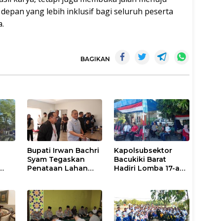
epan yang lebih inklusif bagi seluruh peserta
a.
BAGIKAN
Bupati Irwan Bachri
Kapolsubsektor
Syam Tegaskan
Bacukiki Barat
Penataan Lahan
Hadiri Lomba 17-an
Laoli Bukan Konflik
di Galung Maloang,
li
Agraria
Ajak Warga Jaga
Kamtibmas