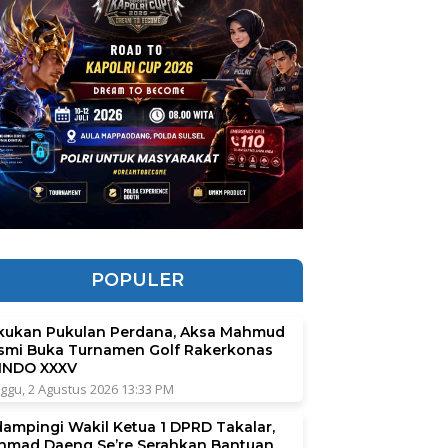
POPULER
kukan Pukulan Perdana, Aksa Mahmud
smi Buka Turnamen Golf Rakerkonas
INDO XXXV
ggu, 2 Agustus 2026 13:33 PM
dampingi Wakil Ketua 1 DPRD Takalar,
hmad Daeng Se’re Serahkan Bantuan