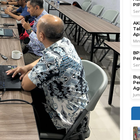
PI
Sen
AK
Ta
Ap
Min
BPS
Pe
Sen
Bu
Pe
Ag
Jum