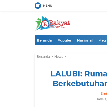
MENU
Langsung
ke
konten
Beranda
Populer
Nasional
Metr
Beranda
News
LALUBI: Ruma
Berkebutuhan
Emi
Kamis,