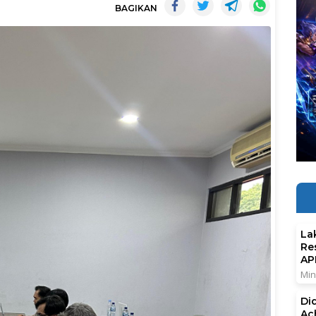
BAGIKAN
La
Re
AP
Min
Di
Ac