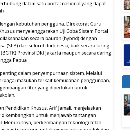
terhubung dalam satu portal nasional yang dapat
ah.
 dengan kebutuhan pengguna, Direktorat Guru
Khusus menyelenggarakan Uji Coba Sistem Portal
 dilaksanakan secara bauran (hybrid) dengan
a (SLB) dari seluruh Indonesia, baik secara luring
 (BGTK) Provinsi DKI Jakarta maupun secara daring
hingga Papua.
 penting dalam penyempurnaan sistem. Melalui
berbagai masukan terkait kemudahan penggunaan,
engembangan fitur yang diperlukan untuk
ekolah.
 Pendidikan Khusus, Arif Jamali, menjelaskan
g dikembangkan untuk menjawab tantangan
tal. Menurutnya, perkembangan teknologi telah
as bagi siapa pun untuk memasarkan produk dan