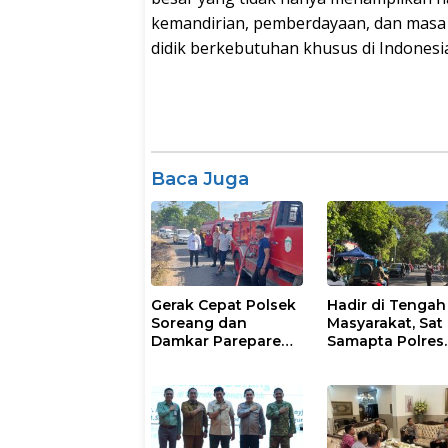
kemandirian, pemberdayaan, dan masa d
didik berkebutuhan khusus di Indonesi
Baca Juga
Gerak Cepat Polsek
Hadir di Tengah
Soreang dan
Masyarakat, Sat
Damkar Parepare
Samapta Polres
Atasi Kebakaran
Parepare
Lahan
Gencarkan Patro
Pagi