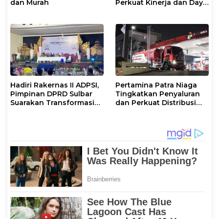
dan Murah
Perkuat Kinerja dan Daya
Saing
Hadiri Rakernas II ADPSI,
Pertamina Patra Niaga
Pimpinan DPRD Sulbar
Tingkatkan Penyaluran
Suarakan Transformasi
dan Perkuat Distribusi
Status Mamuju
BBM di Sejumlah Wilayah