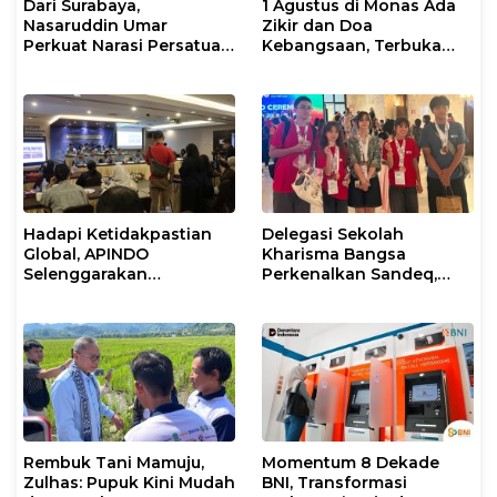
Dari Surabaya,
1 Agustus di Monas Ada
Nasaruddin Umar
Zikir dan Doa
Perkuat Narasi Persatuan
Kebangsaan, Terbuka
dan Kepemimpinan Umat
untuk Umum
Hadapi Ketidakpastian
Delegasi Sekolah
Global, APINDO
Kharisma Bangsa
Selenggarakan
Perkenalkan Sandeq,
Rakerkonas ke-35
Ikon Budaya Sulbar di
Rumuskan Agenda
Ajang International
Ketahanan Ekonomi
STEAM Olympiad 2026 di
Nasional
Roma
Rembuk Tani Mamuju,
Momentum 8 Dekade
Zulhas: Pupuk Kini Mudah
BNI, Transformasi