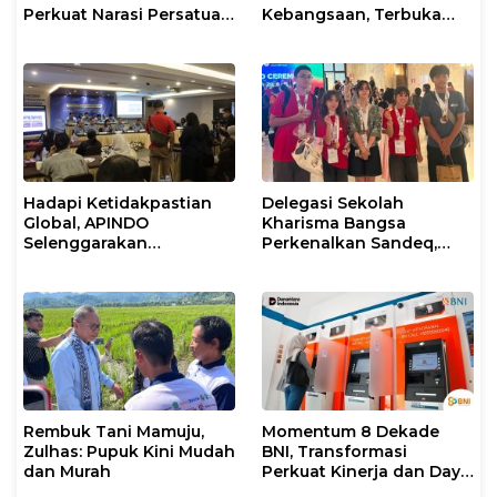
Perkuat Narasi Persatuan
Kebangsaan, Terbuka
dan Kepemimpinan Umat
untuk Umum
Hadapi Ketidakpastian
Delegasi Sekolah
Global, APINDO
Kharisma Bangsa
Selenggarakan
Perkenalkan Sandeq,
Rakerkonas ke-35
Ikon Budaya Sulbar di
Rumuskan Agenda
Ajang International
Ketahanan Ekonomi
STEAM Olympiad 2026 di
Nasional
Roma
Rembuk Tani Mamuju,
Momentum 8 Dekade
Zulhas: Pupuk Kini Mudah
BNI, Transformasi
dan Murah
Perkuat Kinerja dan Daya
Saing