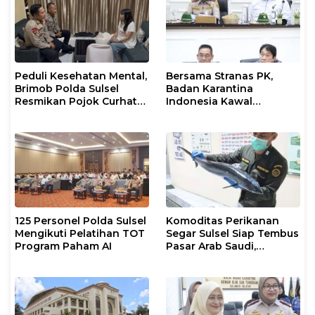
Peduli Kesehatan Mental,
Bersama Stranas PK,
Brimob Polda Sulsel
Badan Karantina
Resmikan Pojok Curhat
Indonesia Kawal
dengan Layanan
Implementasi NLE
Psikolog dan Psikiater
125 Personel Polda Sulsel
Komoditas Perikanan
Mengikuti Pelatihan TOT
Segar Sulsel Siap Tembus
Program Paham AI
Pasar Arab Saudi,
Karantina Pastikan
Sesuai Standar Ekspor