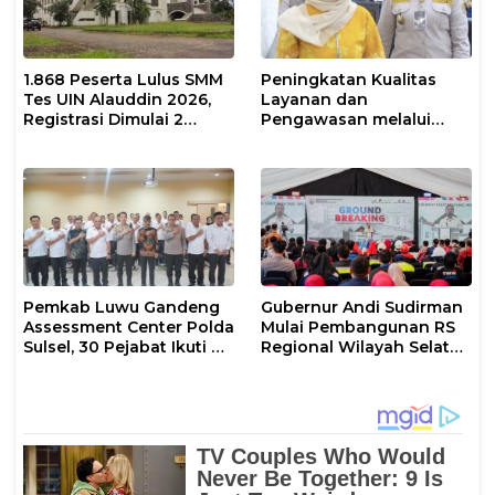
1.868 Peserta Lulus SMM
Peningkatan Kualitas
Tes UIN Alauddin 2026,
Layanan dan
Registrasi Dimulai 2
Pengawasan melalui
Agustus
Evaluasi Operasional
Tindakan Karantina
Hewan
Pemkab Luwu Gandeng
Gubernur Andi Sudirman
Assessment Center Polda
Mulai Pembangunan RS
Sulsel, 30 Pejabat Ikuti Uji
Regional Wilayah Selatan
Kompetensi Berbasis
di Gowa, Target
Merit System
Rampung 2027