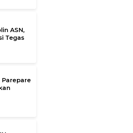
lin ASN,
Tegas ‎ ‎
s Parepare
kan