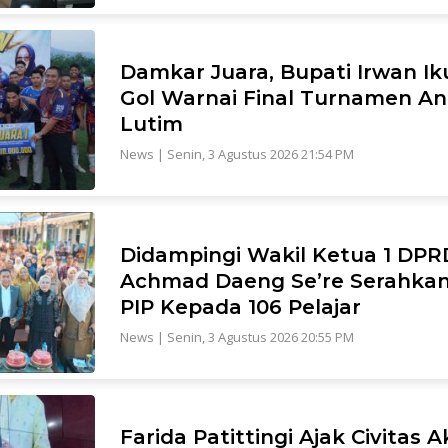
Damkar Juara, Bupati Irwan Ik
Gol Warnai Final Turnamen A
Lutim
News
|
Senin, 3 Agustus 2026 21:54 PM
Didampingi Wakil Ketua 1 DPRD
Achmad Daeng Se’re Serahka
PIP Kepada 106 Pelajar
News
|
Senin, 3 Agustus 2026 20:55 PM
Farida Patittingi Ajak Civitas