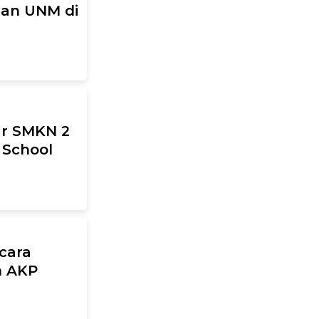
han UNM di
ar SMKN 2
 School
cara
n AKP