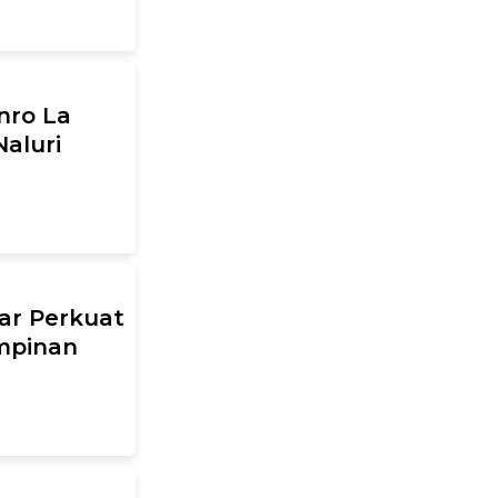
nro La
aluri
ar Perkuat
mpinan