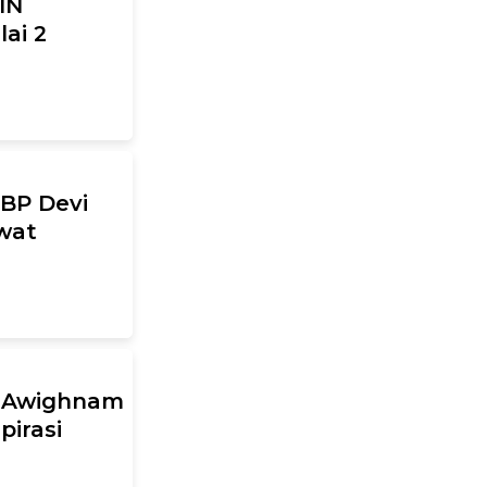
IN
lai 2
KBP Devi
ewat
g Awighnam
pirasi