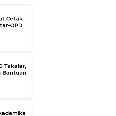
ut Cetak
ntar-OPD
 Takalar,
n Bantuan
 Akademika