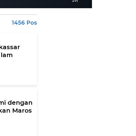
1456 Pos
kassar
alam
hmi dengan
dkan Maros