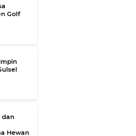
sa
n Golf
Pimpin
Sulsel
 dan
ina Hewan