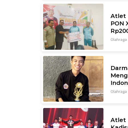
Atlet
PON X
Rp200
Olahraga
Darma
Meng
Indon
Olahraga
Atlet
Kadis