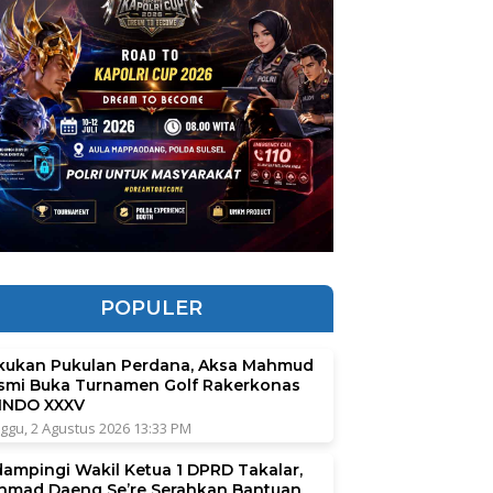
POPULER
kukan Pukulan Perdana, Aksa Mahmud
smi Buka Turnamen Golf Rakerkonas
INDO XXXV
ggu, 2 Agustus 2026 13:33 PM
dampingi Wakil Ketua 1 DPRD Takalar,
hmad Daeng Se’re Serahkan Bantuan