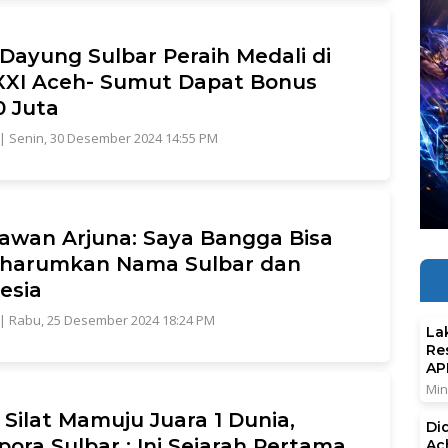
 Dayung Sulbar Peraih Medali di
XI Aceh- Sumut Dapat Bonus
 Juta
|
Senin, 30 Desember 2024 14:55 PM
wan Arjuna: Saya Bangga Bisa
harumkan Nama Sulbar dan
esia
|
Rabu, 25 Desember 2024 18:24 PM
La
Re
AP
Min
 Silat Mamuju Juara 1 Dunia,
Di
pora Sulbar : Ini Sejarah Pertama
Ac