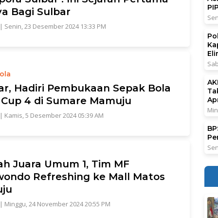
PI
ya Bagi Sulbar
Sen
|
Senin, 23 Desember 2024 13:33 PM
Po
Ka
El
Sab
ola
AK
ar, Hadiri Pembukaan Sepak Bola
Ta
Cup 4 di Sumare Mamuju
Ap
Min
|
Kamis, 5 Desember 2024 05:39 AM
BPS
Pe
Sen
ah Juara Umum 1, Tim MF
ondo Refreshing ke Mall Matos
ju
|
Minggu, 24 November 2024 20:55 PM