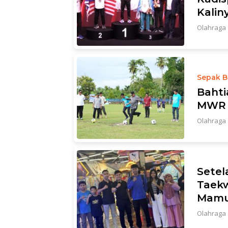
Kalin
Olahraga
Sepak B
Bahti
MWR 
Olahraga
Setel
Taekw
Mamu
Olahraga