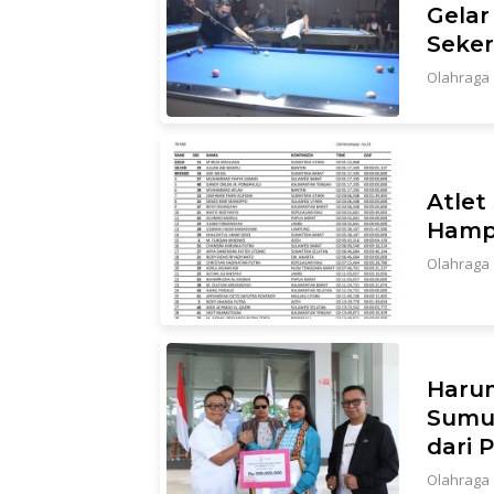
Gelar
Seker
Olahraga
Atlet
Hampi
Olahraga
Harum
Sumut
dari 
Olahraga