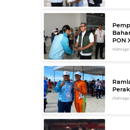
Pemp
Bahar
PON X
Olahraga
Raml
Perak
Olahraga