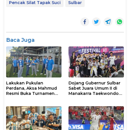
Pencak Silat Tapak Suci
Sulbar
Baca Juga
Lakukan Pukulan
Dojang Gubernur Sulbar
Perdana, Aksa Mahmud
Sabet Juara Umum II di
Resmi Buka Turnamen
Manakarra Taekwondo
Golf Rakerkonas APINDO
Festival VI 2026
XXXV