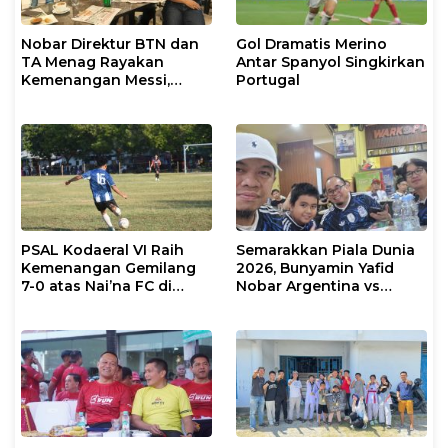
Nobar Direktur BTN dan
Gol Dramatis Merino
TA Menag Rayakan
Antar Spanyol Singkirkan
Kemenangan Messi,
Portugal
Inggris vs Argentina di
Semifinal 2026 Menanti
PSAL Kodaeral VI Raih
Semarakkan Piala Dunia
Kemenangan Gemilang
2026, Bunyamin Yafid
7-0 atas Nai’na FC di
Nobar Argentina vs
Turnamen Walikota Cup
Tanjung Verde Bersama
Makassar 2026
Insan Pers