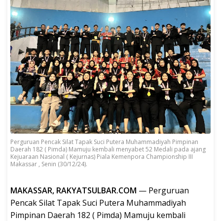
Perguruan Pencak Silat Tapak Suci Putera Muhammadiyah Pimpinan
Daerah 182 ( Pimda) Mamuju kembali menyabet 52 Medali pada ajang
Kejuaraan Nasional ( Kejurnas) Piala Kemenpora Championship III
Makassar , Senin (30/12/24).
MAKASSAR, RAKYATSULBAR.COM
— Perguruan
Pencak Silat Tapak Suci Putera Muhammadiyah
Pimpinan Daerah 182 ( Pimda) Mamuju kembali