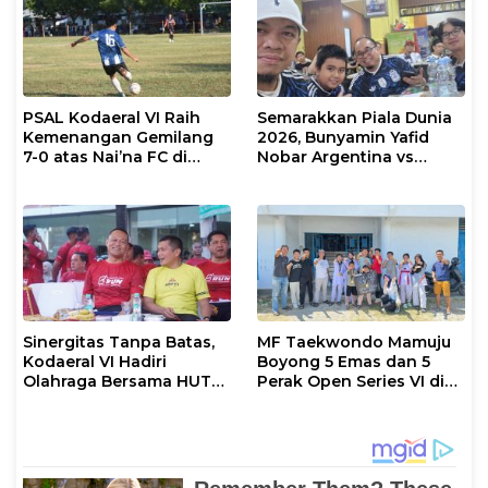
PSAL Kodaeral VI Raih
Semarakkan Piala Dunia
Kemenangan Gemilang
2026, Bunyamin Yafid
7-0 atas Nai’na FC di
Nobar Argentina vs
Turnamen Walikota Cup
Tanjung Verde Bersama
Makassar 2026
Insan Pers
Sinergitas Tanpa Batas,
MF Taekwondo Mamuju
Kodaeral VI Hadiri
Boyong 5 Emas dan 5
Olahraga Bersama HUT
Perak Open Series VI di
ke-80 Bhayangkara
Sulteng
Polda Sulsel