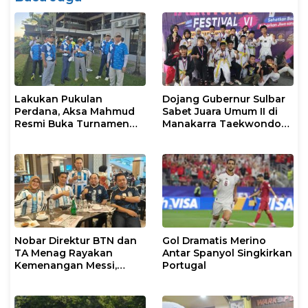
Lakukan Pukulan
Dojang Gubernur Sulbar
Perdana, Aksa Mahmud
Sabet Juara Umum II di
Resmi Buka Turnamen
Manakarra Taekwondo
Golf Rakerkonas APINDO
Festival VI 2026
XXXV
Nobar Direktur BTN dan
Gol Dramatis Merino
TA Menag Rayakan
Antar Spanyol Singkirkan
Kemenangan Messi,
Portugal
Inggris vs Argentina di
Semifinal 2026 Menanti