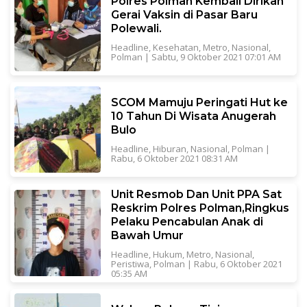
Polres Polman Kembali Dirikan
Gerai Vaksin di Pasar Baru
Polewali.
Headline
,
Kesehatan
,
Metro
,
Nasional
,
Polman
|
Sabtu, 9 Oktober 2021 07:01 AM
SCOM Mamuju Peringati Hut ke
10 Tahun Di Wisata Anugerah
Bulo
Headline
,
Hiburan
,
Nasional
,
Polman
|
Rabu, 6 Oktober 2021 08:31 AM
Unit Resmob Dan Unit PPA Sat
Reskrim Polres Polman,Ringkus
Pelaku Pencabulan Anak di
Bawah Umur
Headline
,
Hukum
,
Metro
,
Nasional
,
Peristiwa
,
Polman
|
Rabu, 6 Oktober 2021
05:35 AM