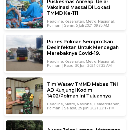
Puskesmas Anreapi Gelar
Vaksinasi Massal Di Lokasi
TMMD Ke-111
Headline
,
Kesehatan
,
Metro
,
Nasional
,
Polman
|
Senin, 5 Juli 2021 09:35 AM
Polres Polman Semprotkan
Desinfektan Untuk Mencegah
Merebaknya Covid-19.
Headline
,
Kesehatan
,
Metro
,
Nasional
,
Polman
|
Rabu, 30 Juni 2021 07:25 AM
Tim Wasev TMMD Mabes TNI
AD Kunjungi Kodim
1402/Polman,Ini Tujuannya
Headline
,
Metro
,
Nasional
,
Pemerintahan
,
Polman
|
Selasa, 29 Juni 2021 23:17 PM