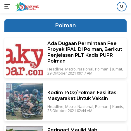
Langsung
ke
Polman
konten
Ada Dugaan Permintaan Fee
Proyek IPAL Di Polman, Berikut
Penjelasan PLT Kadis PUPR
Polman
Headline
,
Metro
,
Nasional
,
Polman
|
Jumat,
29 Oktober 2021 09:17 AM
Kodim 1402/Polman Fasilitasi
Masyarakat Untuk Vaksin
Headline
,
Metro
,
Nasional
,
Polman
|
Kamis,
28 Oktober 2021 02:44 AM
Peringati Maulid Nabi