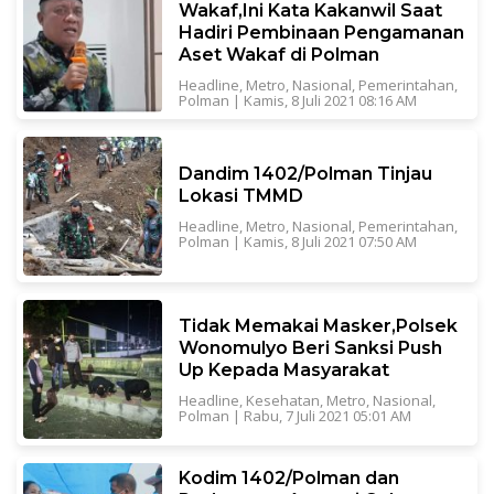
Wakaf,Ini Kata Kakanwil Saat
Hadiri Pembinaan Pengamanan
Aset Wakaf di Polman
Headline
,
Metro
,
Nasional
,
Pemerintahan
,
Polman
|
Kamis, 8 Juli 2021 08:16 AM
Dandim 1402/Polman Tinjau
Lokasi TMMD
Headline
,
Metro
,
Nasional
,
Pemerintahan
,
Polman
|
Kamis, 8 Juli 2021 07:50 AM
Tidak Memakai Masker,Polsek
Wonomulyo Beri Sanksi Push
Up Kepada Masyarakat
Headline
,
Kesehatan
,
Metro
,
Nasional
,
Polman
|
Rabu, 7 Juli 2021 05:01 AM
Kodim 1402/Polman dan