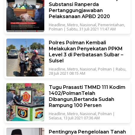
Substansi Ranperda
Pertanggungjawaban
Pelaksanaan APBD 2020
Headline
,
Metro
,
Nasional
,
Pemerintahan
,
Polman
|
Sabtu, 31 Juli 2021 11:47 AM
Polres Polman Kembali
Melakukan Penyekatan PPKM
Level 3 di Perbatasan Sulbar –
Sulsel
Headline
,
Metro
,
Nasional
,
Polman
|
Rabu,
28 Juli 2021 08:15 AM
Tugu Prasasti TMMD 111 Kodim
1402/PolmanTelah
Dibangun,Bertanda Sudah
Rampung 100 Persen
Headline
,
Metro
,
Nasional
,
Polman
|
Selasa, 13 Juli 2021 07:36 AM
Pentingnya Pengelolaan Tanah