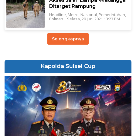
Akses Jalan Lampa -Matangga
Ditarget Rampung
Headline
,
Metro
,
Nasional
,
Pemerintahan
,
Polman
|
Selasa, 29 Juni 2021 13:23 PM
Selengkapnya
Kapolda Sulsel Cup