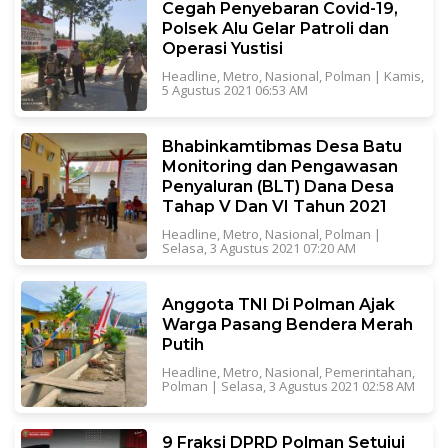
Cegah Penyebaran Covid-19,
Polsek Alu Gelar Patroli dan
Operasi Yustisi
Headline
,
Metro
,
Nasional
,
Polman
|
Kamis,
5 Agustus 2021 06:53 AM
Bhabinkamtibmas Desa Batu
Monitoring dan Pengawasan
Penyaluran (BLT) Dana Desa
Tahap V Dan VI Tahun 2021
Headline
,
Metro
,
Nasional
,
Polman
|
Selasa, 3 Agustus 2021 07:20 AM
Anggota TNI Di Polman Ajak
Warga Pasang Bendera Merah
Putih
Headline
,
Metro
,
Nasional
,
Pemerintahan
,
Polman
|
Selasa, 3 Agustus 2021 02:58 AM
9 Fraksi DPRD Polman Setujui