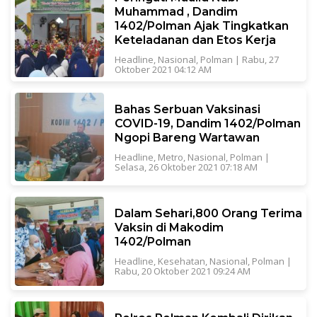
Muhammad , Dandim
1402/Polman Ajak Tingkatkan
Keteladanan dan Etos Kerja
Headline
,
Nasional
,
Polman
|
Rabu, 27
Oktober 2021 04:12 AM
Bahas Serbuan Vaksinasi
COVID-19, Dandim 1402/Polman
Ngopi Bareng Wartawan
Headline
,
Metro
,
Nasional
,
Polman
|
Selasa, 26 Oktober 2021 07:18 AM
Dalam Sehari,800 Orang Terima
Vaksin di Makodim
1402/Polman
Headline
,
Kesehatan
,
Nasional
,
Polman
|
Rabu, 20 Oktober 2021 09:24 AM