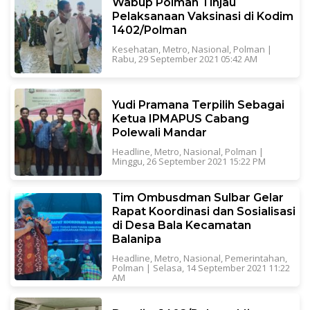
Wabup Polman Tinjau
Pelaksanaan Vaksinasi di Kodim
1402/Polman
Kesehatan
,
Metro
,
Nasional
,
Polman
|
Rabu, 29 September 2021 05:42 AM
Yudi Pramana Terpilih Sebagai
Ketua IPMAPUS Cabang
Polewali Mandar
Headline
,
Metro
,
Nasional
,
Polman
|
Minggu, 26 September 2021 15:22 PM
Tim Ombusdman Sulbar Gelar
Rapat Koordinasi dan Sosialisasi
di Desa Bala Kecamatan
Balanipa
Headline
,
Metro
,
Nasional
,
Pemerintahan
,
Polman
|
Selasa, 14 September 2021 11:22
AM