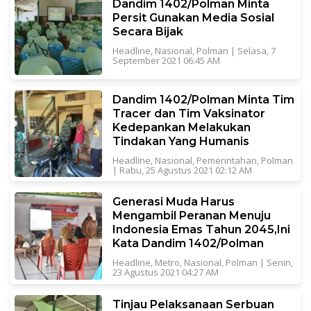
Dandim 1402/Polman Minta
Persit Gunakan Media Sosial
Secara Bijak
Headline
,
Nasional
,
Polman
|
Selasa, 7
September 2021 06:45 AM
Dandim 1402/Polman Minta Tim
Tracer dan Tim Vaksinator
Kedepankan Melakukan
Tindakan Yang Humanis
Headline
,
Nasional
,
Pemerintahan
,
Polman
|
Rabu, 25 Agustus 2021 02:12 AM
Generasi Muda Harus
Mengambil Peranan Menuju
Indonesia Emas Tahun 2045,Ini
Kata Dandim 1402/Polman
Headline
,
Metro
,
Nasional
,
Polman
|
Senin,
23 Agustus 2021 04:27 AM
Tinjau Pelaksanaan Serbuan