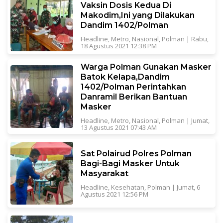
Vaksin Dosis Kedua Di
Makodim,Ini yang Dilakukan
Dandim 1402/Polman
Headline
,
Metro
,
Nasional
,
Polman
|
Rabu,
18 Agustus 2021 12:38 PM
Warga Polman Gunakan Masker
Batok Kelapa,Dandim
1402/Polman Perintahkan
Danramil Berikan Bantuan
Masker
Headline
,
Metro
,
Nasional
,
Polman
|
Jumat,
13 Agustus 2021 07:43 AM
Sat Polairud Polres Polman
Bagi-Bagi Masker Untuk
Masyarakat
Headline
,
Kesehatan
,
Polman
|
Jumat, 6
Agustus 2021 12:56 PM