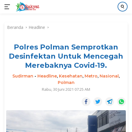
Langsung
ke
Beranda
Headline
konten
Polres Polman Semprotkan
Desinfektan Untuk Mencegah
Merebaknya Covid-19.
Sudirman
-
Headline
,
Kesehatan
,
Metro
,
Nasional
,
Polman
Rabu, 30 Juni 2021 07:25 AM