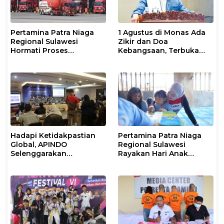
Pertamina Patra Niaga
1 Agustus di Monas Ada
Regional Sulawesi
Zikir dan Doa
Hormati Proses
Kebangsaan, Terbuka
Penanganan Insiden
untuk Umum
Kendaraan Operasional
di Polman
Hadapi Ketidakpastian
Pertamina Patra Niaga
Global, APINDO
Regional Sulawesi
Selenggarakan
Rayakan Hari Anak
Rakerkonas ke-35
Nasional Melalui Rumah
Rumuskan Agenda
Anak Pesisir, Ruang
Ketahanan Ekonomi
Tumbuh Generasi
Nasional
Penjaga Pesisir