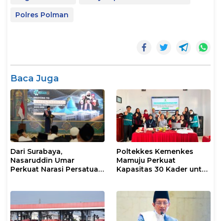
Polres Polman
Baca Juga
Dari Surabaya,
Poltekkes Kemenkes
Nasaruddin Umar
Mamuju Perkuat
Perkuat Narasi Persatuan
Kapasitas 30 Kader untuk
dan Kepemimpinan Umat
Mendukung Eliminasi
TBC